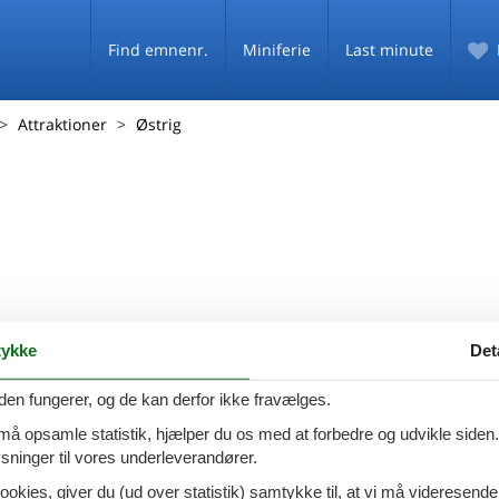
Find emnenr.
Miniferie
Last minute
Attraktioner
Østrig
ykke
Det
den fungerer, og de kan derfor ikke fravælges.
 må opsamle statistik, hjælper du os med at forbedre og udvikle siden. I
ninger til vores underleverandører.
ookies, giver du (ud over statistik) samtykke til, at vi må videresende