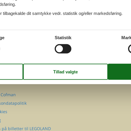
dsføring.
 tilbagekalde dit samtykke vedr. statistik og/eller markedsføring.
ge
Statistik
Mark
FØLG OS PÅ
Facebook
Instagram
MATION
takt
Q
 Cofman
sondatapolitik
kies
g
 på billetter til LEGOLAND