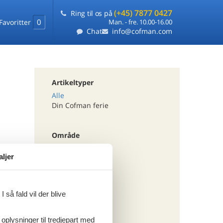
(+45) 7877 0427
Ring til os på
0
Favoritter
Man. - fre. 10.00-16.00
Chat
info@cofman.com
Artikeltyper
Alle
Din Cofman ferie
Område
Alle
aljer
Østrig
Tema
 så fald vil der blive
Alle
Luksus
 oplysninger til tredjepart med