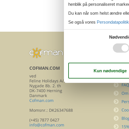
henblik på personaliseret marke
Du kan når som helst ændre eller
Se også vores
Persondatapolitik
Nødvendi
COFMAN.COM
INFOR
ved
Kon
Feline Holidays A/S
FA
Nygade 8b. 2. th
DK-7400 Herning
Om
Danmark
Cofman.com
Per
Coo
Momsnr.: DK26347688
Blo
(+45) 7877 0427
info@cofman.com
15%