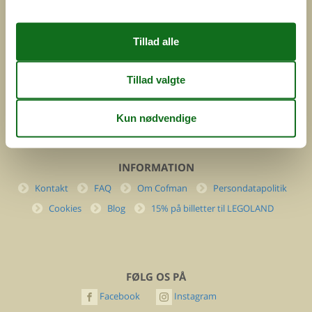
Feline Holidays A/S
Nygade 8b. 2. th
DK-7400 Herning
Danmark
Cofman.com
Momsnr.: DK26347688
(+45) 7877 0427
info@cofman.com
INFORMATION
Kontakt
FAQ
Om Cofman
Persondatapolitik
Cookies
Blog
15% på billetter til LEGOLAND
FØLG OS PÅ
Facebook
Instagram