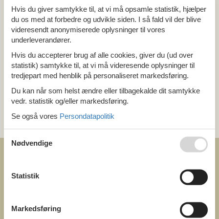
Hvis du giver samtykke til, at vi må opsamle statistik, hjælper
Alle
du os med at forbedre og udvikle siden. I så fald vil der blive
Holland
Ijsselmeer
videresendt anonymiserede oplysninger til vores
underleverandører.
Hvis du accepterer brug af alle cookies, giver du (ud over
Tema
statistik) samtykke til, at vi må videresende oplysninger til
Alle
tredjepart med henblik på personaliseret markedsføring.
Luksus
Du kan når som helst ændre eller tilbagekalde dit samtykke
vedr. statistik og/eller markedsføring.
Kategori
Se også vores
Persondatapolitik
Alle
Nødvendige
Statistik
COFMAN.COM
Markedsføring
ved