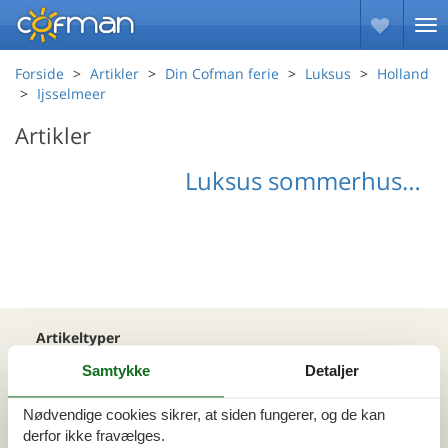
Forside
Artikler
Din Cofman ferie
Luksus
Holland
Ijsselmeer
Artikler
Luksus sommerhus Ijsselmeer
Artikeltyper
Alle
Samtykke
Detaljer
Din Cofman ferie
Nødvendige cookies sikrer, at siden fungerer, og de kan
derfor ikke fravælges.
Område