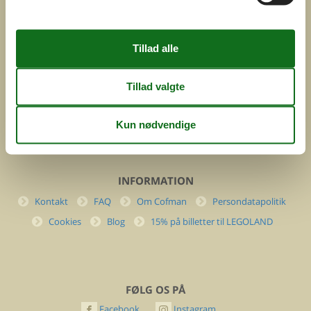
ved
Feline Holidays A/S
Nygade 8b. 2. th
DK-7400 Herning
Danmark
Cofman.com
Momsnr.: DK26347688
(+45) 7877 0427
info@cofman.com
INFORMATION
Kontakt
FAQ
Om Cofman
Persondatapolitik
Cookies
Blog
15% på billetter til LEGOLAND
FØLG OS PÅ
Facebook
Instagram