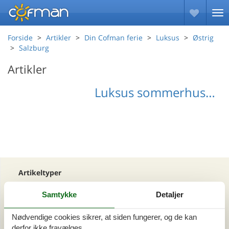
Forside
Artikler
Din Cofman ferie
Luksus
Østrig
Salzburg
Artikler
Luksus sommerhus Salzburg
Artikeltyper
Alle
Samtykke
Detaljer
Din Cofman ferie
Nødvendige cookies sikrer, at siden fungerer, og de kan
Område
derfor ikke fravælges.