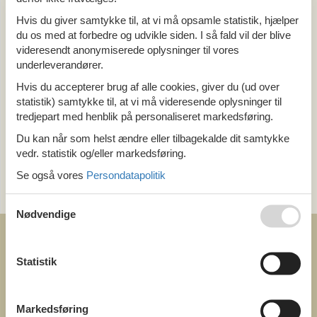
Alle
Hvis du giver samtykke til, at vi må opsamle statistik, hjælper
Østrig
du os med at forbedre og udvikle siden. I så fald vil der blive
Salzburg
videresendt anonymiserede oplysninger til vores
underleverandører.
Tema
Hvis du accepterer brug af alle cookies, giver du (ud over
statistik) samtykke til, at vi må videresende oplysninger til
Alle
tredjepart med henblik på personaliseret markedsføring.
Luksus
Du kan når som helst ændre eller tilbagekalde dit samtykke
vedr. statistik og/eller markedsføring.
Kategori
Se også vores
Persondatapolitik
Alle
Attraktioner
Nødvendige
Statistik
COFMAN.COM
Markedsføring