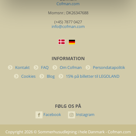
Cofman.com
Momsnr.: DK26347688
(+45) 7877 0427
info@cofman.com
INFORMATION
Kontakt
FAQ
Om Cofman
Persondatapolitik
Cookies
Blog
15% på billetter til LEGOLAND
FØLG OS PÅ
Facebook
Instagram
Copyright
2026
©
Sommerhusudlejning i hele Danmark - Cofman.com