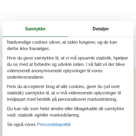
Last minute sommerhuse Kleeberg
Samtykke
Detaljer
Nødvendige cookies sikrer, at siden fungerer, og de kan
derfor ikke fravælges.
Hvis du giver samtykke til, at vi må opsamle statistik, hjælper
du os med at forbedre og udvikle siden. I så fald vil der blive
videresendt anonymiserede oplysninger til vores
Artikeltyper
underleverandører.
Alle
Hvis du accepterer brug af alle cookies, giver du (ud over
Din Cofman ferie
statistik) samtykke til, at vi må videresende oplysninger til
tredjepart med henblik på personaliseret markedsføring.
Område
Du kan når som helst ændre eller tilbagekalde dit samtykke
vedr. statistik og/eller markedsføring.
Alle
Holland
Se også vores
Persondatapolitik
Limburg
Eijsden-Margraten