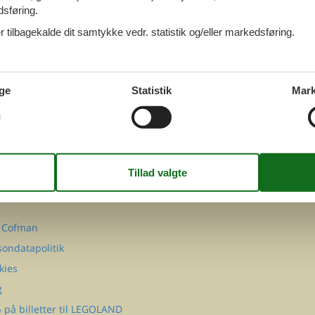
dsføring.
 tilbagekalde dit samtykke vedr. statistik og/eller markedsføring.
ge
Statistik
Mark
FØLG OS PÅ
Facebook
Instagram
MATION
takt
Q
 Cofman
sondatapolitik
kies
g
 på billetter til LEGOLAND