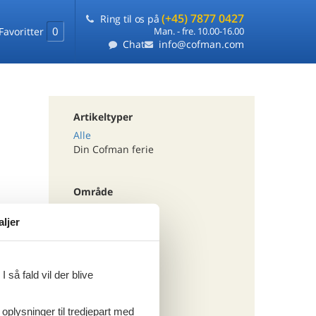
(+45) 7877 0427
Ring til os på
0
Favoritter
Man. - fre. 10.00-16.00
Chat
info@cofman.com
Artikeltyper
Alle
Din Cofman ferie
Område
Alle
aljer
Holland
Vestfrisiske Øer
 så fald vil der blive
Tema
Alle
 oplysninger til tredjepart med
Last minute