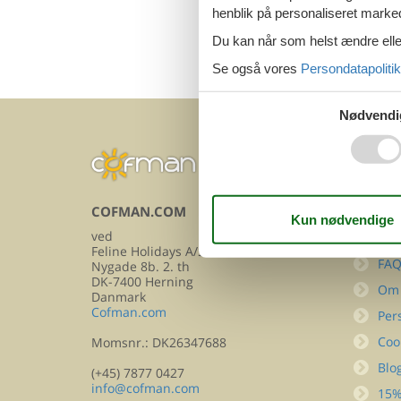
henblik på personaliseret marke
Du kan når som helst ændre eller
Se også vores
Persondatapolitik
Nødvendi
COFMAN.COM
INFOR
ved
Kon
Feline Holidays A/S
FA
Nygade 8b. 2. th
DK-7400 Herning
Om
Danmark
Cofman.com
Per
Coo
Momsnr.: DK26347688
Blo
(+45) 7877 0427
info@cofman.com
15%