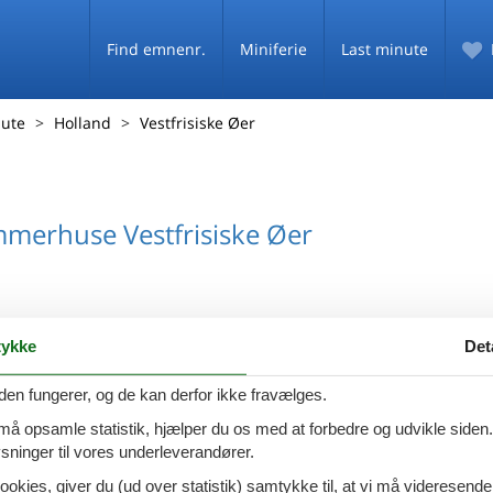
Find emnenr.
Miniferie
Last minute
nute
Holland
Vestfrisiske Øer
mmerhuse Vestfrisiske Øer
ykke
Det
den fungerer, og de kan derfor ikke fravælges.
 må opsamle statistik, hjælper du os med at forbedre og udvikle siden. I
ninger til vores underleverandører.
ookies, giver du (ud over statistik) samtykke til, at vi må videresende