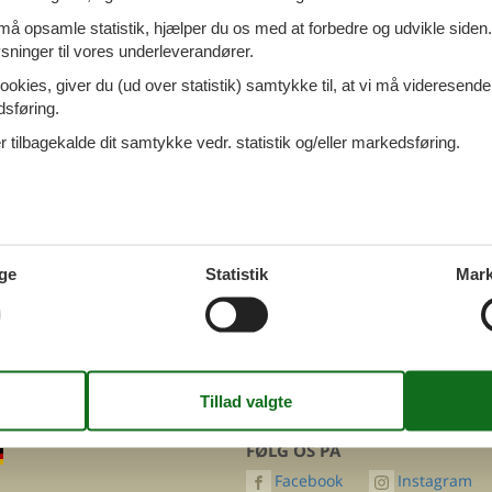
ommerhuse Schouwen Duiveland
 må opsamle statistik, hjælper du os med at forbedre og udvikle siden. I
ninger til vores underleverandører.
ookies, giver du (ud over statistik) samtykke til, at vi må videresende
dsføring.
ommerhuse Renesse
 tilbagekalde dit samtykke vedr. statistik og/eller markedsføring.
mmerhuse Sluis
ge
Statistik
Mark
FØLG OS PÅ
Facebook
Instagram