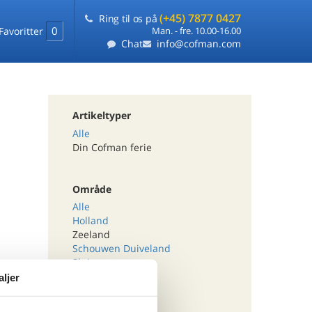
(+45) 7877 0427
Ring til os på
0
Favoritter
Man. - fre. 10.00-16.00
Chat
info@cofman.com
Artikeltyper
Alle
Din Cofman ferie
Område
Alle
Holland
Zeeland
Schouwen Duiveland
Sluis
Veere
aljer