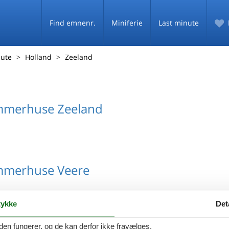
Find emnenr.
Miniferie
Last minute
nute
Holland
Zeeland
mmerhuse Zeeland
mmerhuse Veere
ykke
Det
den fungerer, og de kan derfor ikke fravælges.