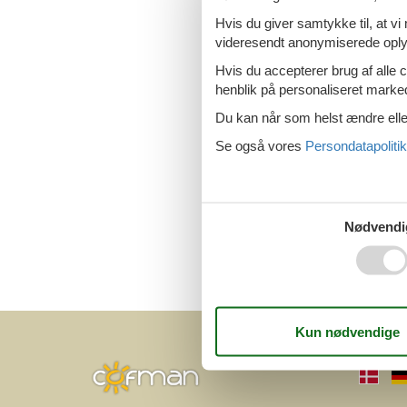
Last minute s
Hvis du giver samtykke til, at vi
videresendt anonymiserede oplys
Hvis du accepterer brug af alle c
henblik på personaliseret marke
Last minute s
Du kan når som helst ændre eller
Se også vores
Persondatapolitik
Last minute so
Nødvendi