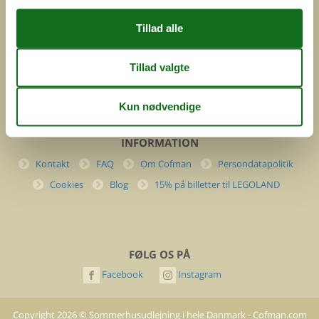
Danmark
Cofman.com
Momsnr.: DK26347688
(+45) 7877 0427
info@cofman.com
INFORMATION
Kontakt
FAQ
Om Cofman
Persondatapolitik
Cookies
Blog
15% på billetter til LEGOLAND
FØLG OS PÅ
Facebook
Instagram
Copyright
2026
©
Sommerhusudlejning i hele Danmark - Cofman.com