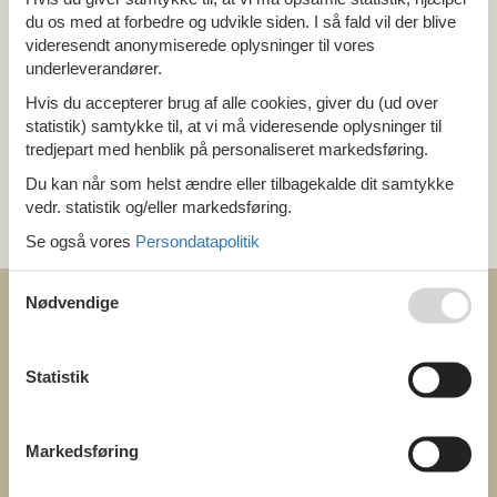
Alle
du os med at forbedre og udvikle siden. I så fald vil der blive
Danmark
Bornholm
videresendt anonymiserede oplysninger til vores
underleverandører.
Hvis du accepterer brug af alle cookies, giver du (ud over
Tema
statistik) samtykke til, at vi må videresende oplysninger til
Alle
tredjepart med henblik på personaliseret markedsføring.
Du kan når som helst ændre eller tilbagekalde dit samtykke
Kategori
vedr. statistik og/eller markedsføring.
Alle
Se også vores
Persondatapolitik
Nødvendige
Statistik
COFMAN.COM
ved
Markedsføring
Feline Holidays A/S
Nygade 8b. 2. th
DK-7400 Herning