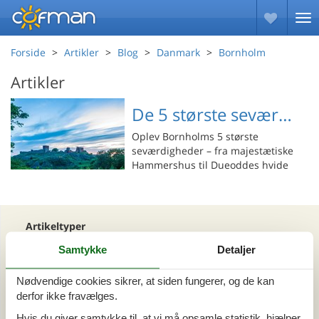
Forside
Artikler
Blog
Danmark
Bornholm
Artikler
De 5 største seværdigheder på Bornholm
Oplev Bornholms 5 største
seværdigheder – fra majestætiske
Hammershus til Dueoddes hvide
sand. Få en hurtig guide til øens
smukkeste oplevelser.
Artikeltyper
Alle
Samtykke
Detaljer
Blog
Nødvendige cookies sikrer, at siden fungerer, og de kan
derfor ikke fravælges.
Område
Hvis du giver samtykke til, at vi må opsamle statistik, hjælper