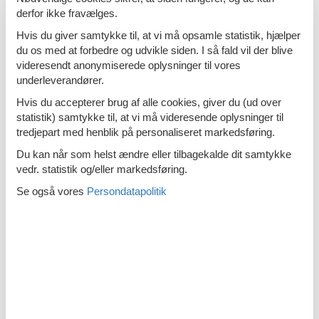
Sommerhus i Danmark i uge 31
derfor ikke fravælges.
Hvis du giver samtykke til, at vi må opsamle statistik, hjælper
du os med at forbedre og udvikle siden. I så fald vil der blive
videresendt anonymiserede oplysninger til vores
underleverandører.
Feriebolig i Danmark til 16 personer
Hvis du accepterer brug af alle cookies, giver du (ud over
statistik) samtykke til, at vi må videresende oplysninger til
tredjepart med henblik på personaliseret markedsføring.
Du kan når som helst ændre eller tilbagekalde dit samtykke
vedr. statistik og/eller markedsføring.
Sommerhus i Danmark med hund
Se også vores
Persondatapolitik
Billige poolhuse i Danmark