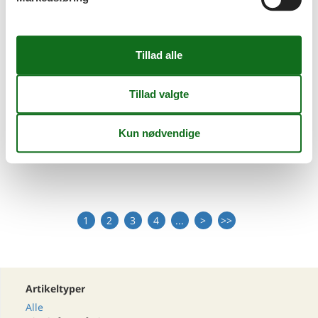
Billig feriebolig i Danmark
Last minute sommerhusudlejning i Danmark
1
2
3
4
...
>
>>
Artikeltyper
Alle