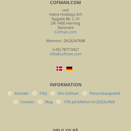
COFMAN.COM
ved
Feline Holidays A/S
Nygade 8b. 2. th
DK-7400 Herning
Danmark
Cofman.com
Momsnr.: DK26347688
(+45) 7877 0427
info@cofman.com
INFORMATION
Kontakt
FAQ
Om Cofman
Persondatapolitik
Cookies
Blog
15% på billetter til LEGOLAND
FØLG OS PÅ