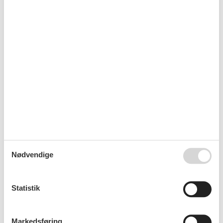
Ferie deal i Danmark
Ferie i Danmark for handicappede
Handicapvenlig feriebolig i Danmark
Nødvendige
Statistik
Luksus ferie med børn i Danmark
Markedsføring