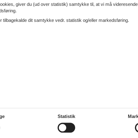
ookies, giver du (ud over statistik) samtykke til, at vi må videresende
20 personer på Als
dsføring.
 tilbagekalde dit samtykke vedr. statistik og/eller markedsføring.
ls i uge 31
ls i uge 30
ge
Statistik
Mark
 hund på Als