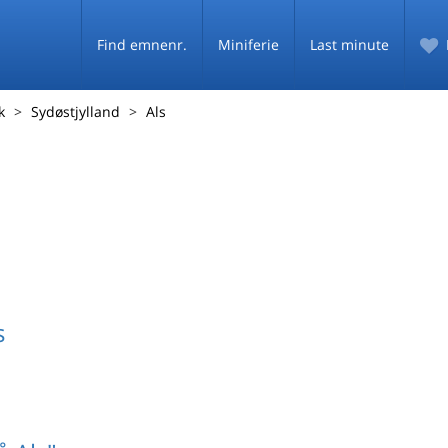
Find emnenr.
Miniferie
Last minute
k
Sydøstjylland
Als
s