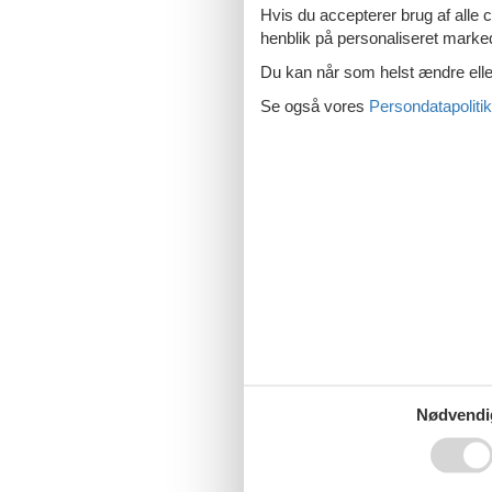
Hvis du accepterer brug af alle c
Sommerhus til 
henblik på personaliseret marke
Du kan når som helst ændre eller
Se også vores
Persondatapolitik
Sommerhus på A
Sommerhus på A
Nødvendi
Sommerhus med