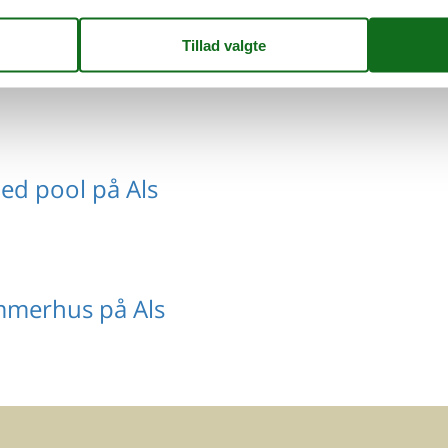
huse på Als
d pool på Als
mmerhus på Als