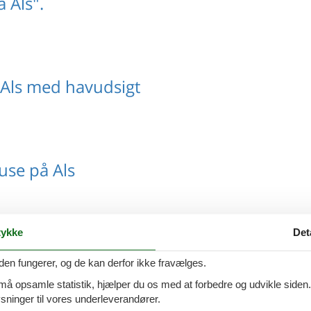
å Als".
Als med havudsigt
se på Als
ykke
Det
2 personer på Als[
den fungerer, og de kan derfor ikke fravælges.
 må opsamle statistik, hjælper du os med at forbedre og udvikle siden. I
ninger til vores underleverandører.