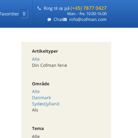
(+45) 7877 0427
Ring til os på
0
Favoritter
Man. - fre. 10.00-16.00
Chat
info@cofman.com
Artikeltyper
Alle
Din Cofman ferie
Område
Alle
Danmark
Sydøstjylland
Als
Tema
Alle