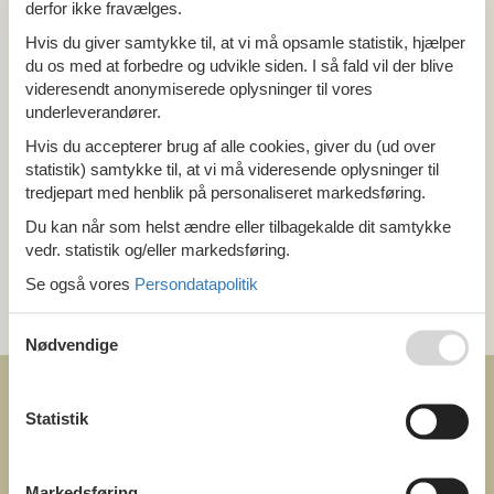
derfor ikke fravælges.
Alle
Hvis du giver samtykke til, at vi må opsamle statistik, hjælper
Danmark
du os med at forbedre og udvikle siden. I så fald vil der blive
Sjælland
Nordsjælland
videresendt anonymiserede oplysninger til vores
Gilleleje
underleverandører.
Hvis du accepterer brug af alle cookies, giver du (ud over
statistik) samtykke til, at vi må videresende oplysninger til
Tema
tredjepart med henblik på personaliseret markedsføring.
Alle
Hund
Du kan når som helst ændre eller tilbagekalde dit samtykke
vedr. statistik og/eller markedsføring.
Se også vores
Persondatapolitik
Kategori
Alle
Nødvendige
Statistik
COFMAN.COM
Markedsføring