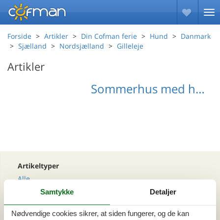
Forside
Artikler
Din Cofman ferie
Hund
Danmark
Sjælland
Nordsjælland
Gilleleje
Artikler
Sommerhus med hund i Gilleleje
Artikeltyper
Alle
Din Cofman ferie
Samtykke
Detaljer
Nødvendige cookies sikrer, at siden fungerer, og de kan
Område