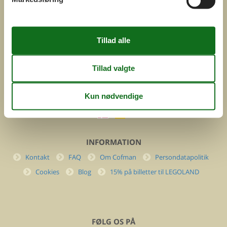
ved
Feline Holidays A/S
Nygade 8b. 2. th
DK-7400 Herning
Danmark
Cofman.com
Momsnr.: DK26347688
(+45) 7877 0427
info@cofman.com
INFORMATION
Kontakt
FAQ
Om Cofman
Persondatapolitik
Cookies
Blog
15% på billetter til LEGOLAND
FØLG OS PÅ