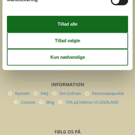
ved
Feline Holidays A/S
Nygade 8b. 2. th
DK-7400 Herning
Danmark
Cofman.com
Momsnr.: DK26347688
(+45) 7877 0427
info@cofman.com
INFORMATION
Kontakt
FAQ
Om Cofman
Persondatapolitik
Cookies
Blog
15% på billetter til LEGOLAND
FØLG OS PÅ