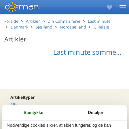
Forside
Artikler
Din Cofman ferie
Last minute
Danmark
Sjælland
Nordsjælland
Gilleleje
Artikler
Last minute sommerhuse Gilleleje
Artikeltyper
Alle
Din Cofman ferie
Samtykke
Detaljer
Nødvendige cookies sikrer, at siden fungerer, og de kan
Område