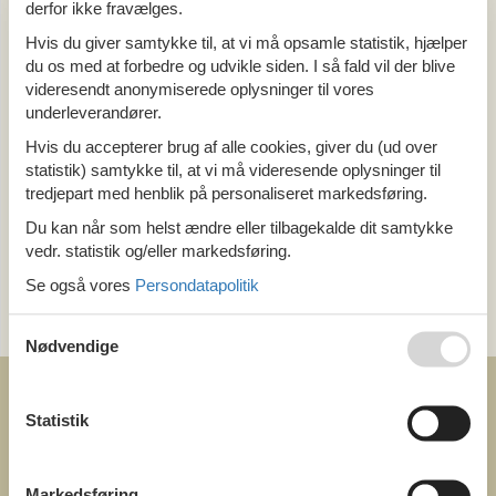
derfor ikke fravælges.
Alle
Hvis du giver samtykke til, at vi må opsamle statistik, hjælper
Danmark
du os med at forbedre og udvikle siden. I så fald vil der blive
Sjælland
Nordsjælland
videresendt anonymiserede oplysninger til vores
Gilleleje
underleverandører.
Hvis du accepterer brug af alle cookies, giver du (ud over
statistik) samtykke til, at vi må videresende oplysninger til
Tema
tredjepart med henblik på personaliseret markedsføring.
Alle
Last minute
Du kan når som helst ændre eller tilbagekalde dit samtykke
vedr. statistik og/eller markedsføring.
Se også vores
Persondatapolitik
Kategori
Alle
Nødvendige
Statistik
COFMAN.COM
Markedsføring