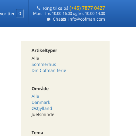
(+45) 7877 0427
Ring til os på
0
voritter
Man. - fre. 10.00-16.00 og lør. 10.00-14.00
Chat
info@cofman.com
Artikeltyper
Alle
Sommerhus
Din Cofman ferie
Område
Alle
Danmark
Østjylland
Juelsminde
Tema