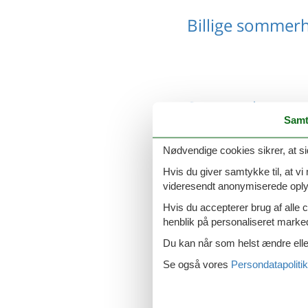
Billige sommerh
Sommerhus med
Samt
Nødvendige cookies sikrer, at si
Hvis du giver samtykke til, at vi
Sommerhus til 1
videresendt anonymiserede oplys
Hvis du accepterer brug af alle c
henblik på personaliseret marke
Du kan når som helst ændre eller
Se også vores
Persondatapolitik
Sommerhus til 1