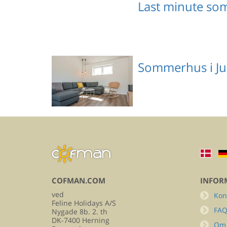
Last minute so
Sommerhus i Ju
Emne nr.: 090-06312
COFMAN.COM
INFOR
ved
Kon
Feline Holidays A/S
FA
Nygade 8b. 2. th
DK-7400 Herning
Om