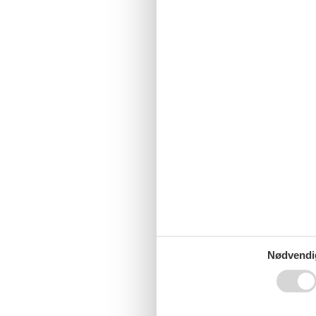
Sommerhus i Ju
Sommerhus i Ju
Sommerhus i Ju
Nødvendi
Langtidsleje af