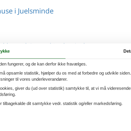
use i Juelsminde
 havudsigt ved Juelsminde
ykke
Det
den fungerer, og de kan derfor ikke fravælges.
 må opsamle statistik, hjælper du os med at forbedre og udvikle siden. I
0 personer i Juelsminde
ninger til vores underleverandører.
ookies, giver du (ud over statistik) samtykke til, at vi må videresende
dsføring.
 tilbagekalde dit samtykke vedr. statistik og/eller markedsføring.
2 personer i Juelsminde