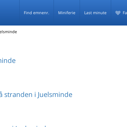
Find emnenr.
Miniferie
Last minute
Fa
elsminde
minde
å stranden i Juelsminde