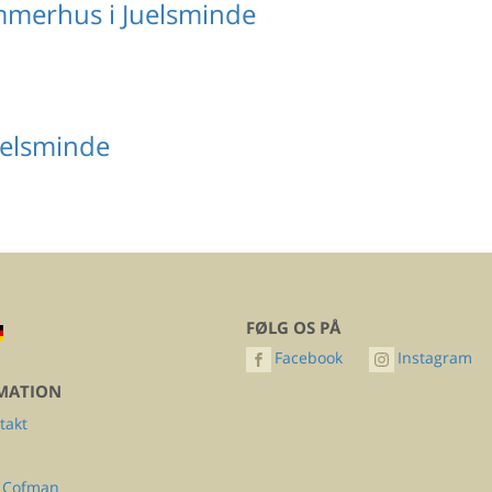
mmerhus i Juelsminde
elsminde
FØLG OS PÅ
Facebook
Instagram
MATION
takt
Q
 Cofman