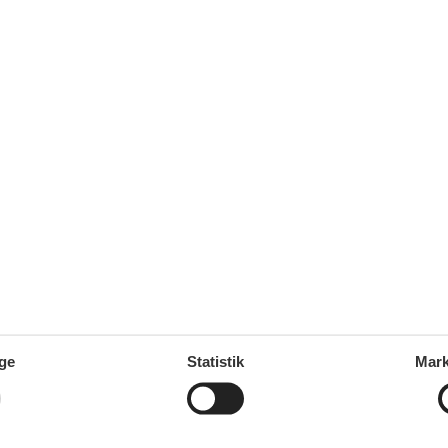
elsminde uge 30
elsminde uge 29
elsminde uge 28
ge
Statistik
Mark
 sommerhus i Juelsminde