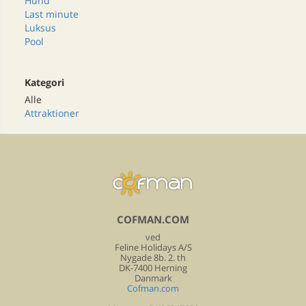
Hund
Last minute
Luksus
Pool
Kategori
Alle
Attraktioner
COFMAN.COM
ved
Feline Holidays A/S
Nygade 8b. 2. th
DK-7400 Herning
Danmark
Cofman.com