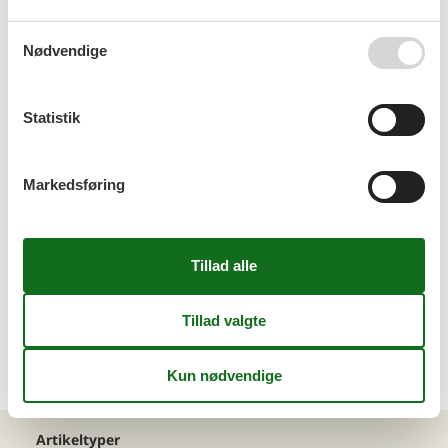
Nødvendige
Sommerhus Oberaichwald med hund
Statistik
Markedsføring
Sommerhus Sankt Georgen med hund
<<
<
...
2
3
4
5
6
7
8
...
>
>>
Artikeltyper