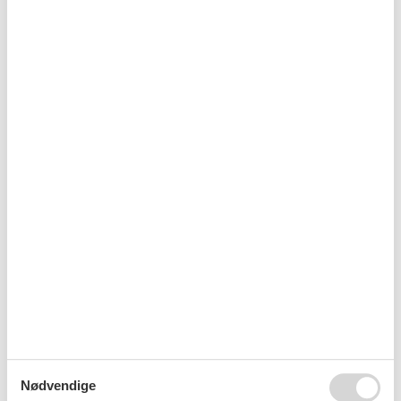
Sommerhus Sankt Georgen med hund
Sommerhus Heft med hund
Sommerhus Sankt Oswald med hund
Sommerhus Verditz med hund
Nødvendige