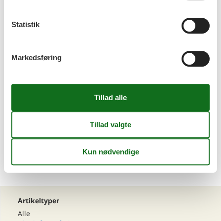
Statistik
Sommerhus Tröpolach med hund
Markedsføring
Sommerhus Niederösterreich med hund
<<
<
1
2
3
>
>>
Artikeltyper
Alle