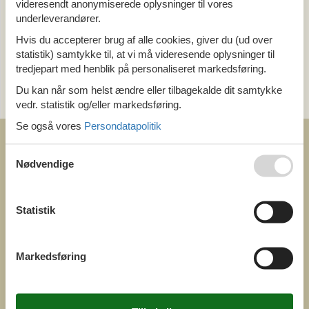
videresendt anonymiserede oplysninger til vores
Alle
underleverandører.
Luksus
Hvis du accepterer brug af alle cookies, giver du (ud over
statistik) samtykke til, at vi må videresende oplysninger til
Kategori
tredjepart med henblik på personaliseret markedsføring.
Alle
Du kan når som helst ændre eller tilbagekalde dit samtykke
Attraktioner
vedr. statistik og/eller markedsføring.
Se også vores
Persondatapolitik
Nødvendige
COFMAN.COM
Statistik
ved
Feline Holidays A/S
Nygade 8b. 2. th
DK-7400 Herning
Markedsføring
Danmark
Cofman.com
Momsnr.: DK26347688