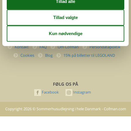
(+45) 7877 0427
info@cofman.com
INFORMATION
Kontakt
FAQ
Om Cofman
Persondatapolitik
Cookies
Blog
15% på billetter til LEGOLAND
FØLG OS PÅ
Facebook
Instagram
Copyright
2026
©
Sommerhusudlejning i hele Danmark - Cofman.com
- All rights reserved.