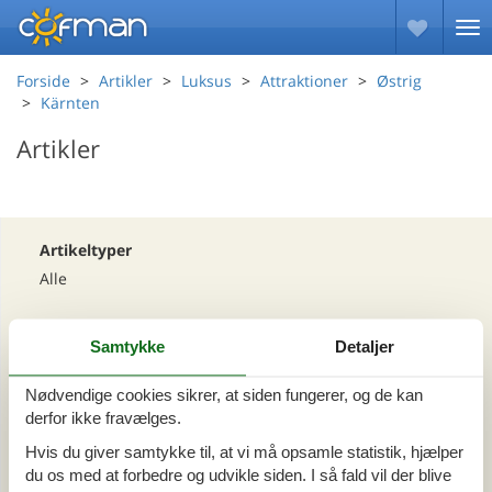
Forside
Artikler
Luksus
Attraktioner
Østrig
Kärnten
Artikler
Artikeltyper
Alle
Område
Samtykke
Detaljer
Alle
Østrig
Nødvendige cookies sikrer, at siden fungerer, og de kan
Kärnten
derfor ikke fravælges.
Hvis du giver samtykke til, at vi må opsamle statistik, hjælper
du os med at forbedre og udvikle siden. I så fald vil der blive
Tema