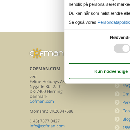
henblik på personaliseret marke
Du kan når som helst ændre eller
Se også vores
Persondatapolitik
Nødvendi
COFMAN.COM
INFOR
ved
Kon
Feline Holidays A/S
FA
Nygade 8b. 2. th
DK-7400 Herning
Om
Danmark
Cofman.com
Per
Coo
Momsnr.: DK26347688
Blo
(+45) 7877 0427
info@cofman.com
15%