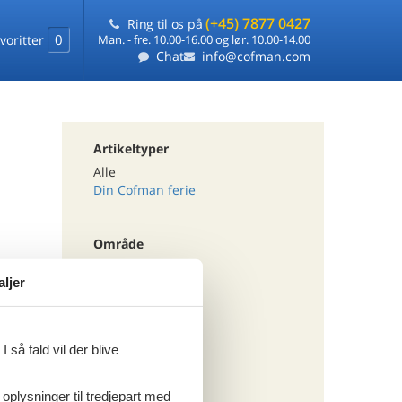
(+45) 7877 0427
Ring til os på
0
voritter
Man. - fre. 10.00-16.00 og lør. 10.00-14.00
Chat
info@cofman.com
Artikeltyper
Alle
Din Cofman ferie
Område
Alle
aljer
Holland
Drenthe
 så fald vil der blive
Tema
Alle
 oplysninger til tredjepart med
Hund