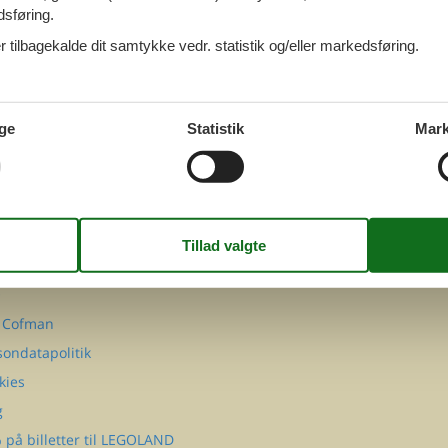
dsføring.
 tilbagekalde dit samtykke vedr. statistik og/eller markedsføring.
ge
Statistik
Mark
FØLG OS PÅ
Facebook
Instagram
MATION
takt
Q
 Cofman
sondatapolitik
kies
g
 på billetter til LEGOLAND