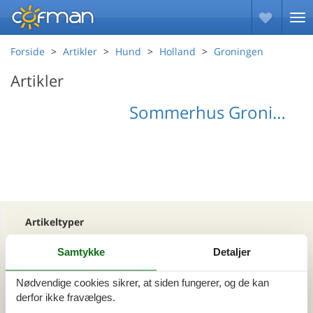
Forside
Artikler
Hund
Holland
Groningen
Artikler
Sommerhus Groningen med hund
Artikeltyper
Alle
Samtykke
Detaljer
Din Cofman ferie
Nødvendige cookies sikrer, at siden fungerer, og de kan
Område
derfor ikke fravælges.