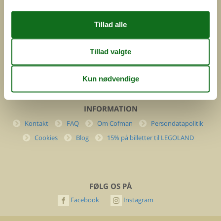
DK-7400 Herning
Danmark
Cofman.com
Momsnr.: DK26347688
(+45) 7877 0427
info@cofman.com
INFORMATION
Kontakt
FAQ
Om Cofman
Persondatapolitik
Cookies
Blog
15% på billetter til LEGOLAND
FØLG OS PÅ
Facebook
Instagram