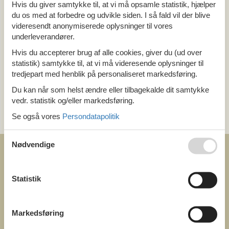
Alle
Hvis du giver samtykke til, at vi må opsamle statistik, hjælper
Holland
du os med at forbedre og udvikle siden. I så fald vil der blive
Groningen
videresendt anonymiserede oplysninger til vores
underleverandører.
Tema
Hvis du accepterer brug af alle cookies, giver du (ud over
statistik) samtykke til, at vi må videresende oplysninger til
Alle
tredjepart med henblik på personaliseret markedsføring.
Hund
Du kan når som helst ændre eller tilbagekalde dit samtykke
vedr. statistik og/eller markedsføring.
Kategori
Se også vores
Persondatapolitik
Alle
Nødvendige
Statistik
COFMAN.COM
ved
Markedsføring
Feline Holidays A/S
Nygade 8b. 2. th