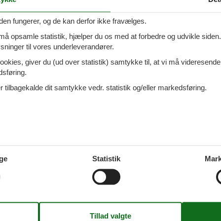
tzmannsdorf med hund
den fungerer, og de kan derfor ikke fravælges.
 må opsamle statistik, hjælper du os med at forbedre og udvikle siden. I
ninger til vores underleverandører.
sern med hund
ookies, giver du (ud over statistik) samtykke til, at vi må videresende
dsføring.
 tilbagekalde dit samtykke vedr. statistik og/eller markedsføring.
l med hund
ge
Statistik
Mark
kt Lorenzen ob Murau med hund