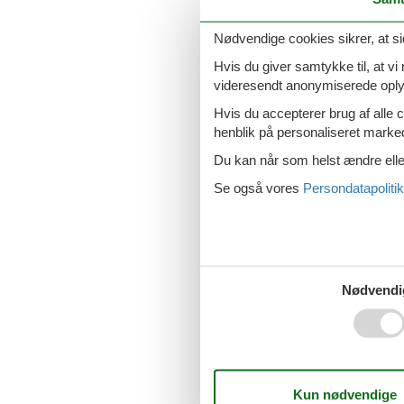
Sommerhus Lu
Nødvendige cookies sikrer, at si
Hvis du giver samtykke til, at vi
videresendt anonymiserede oplys
Sommerhus Po
Hvis du accepterer brug af alle c
henblik på personaliseret marke
Du kan når som helst ændre eller
Se også vores
Persondatapolitik
Sommerhus Paa
Nødvendi
Sommerhus San