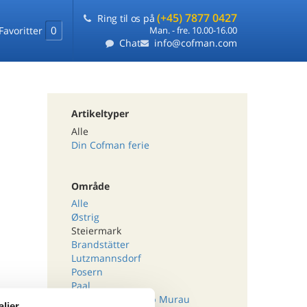
(+45) 7877 0427
Ring til os på
0
Favoritter
Man. - fre. 10.00-16.00
Chat
info@cofman.com
Artikeltyper
Alle
Din Cofman ferie
Område
Alle
Østrig
Steiermark
Brandstätter
Lutzmannsdorf
Posern
Paal
Sankt Lorenzen ob Murau
aljer