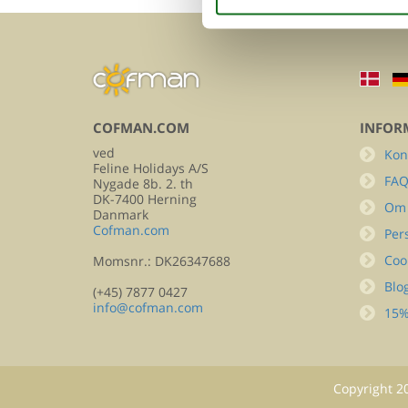
COFMAN.COM
INFOR
ved
Kon
Feline Holidays A/S
FA
Nygade 8b. 2. th
DK-7400 Herning
Om
Danmark
Cofman.com
Per
Coo
Momsnr.: DK26347688
Blo
(+45) 7877 0427
info@cofman.com
15%
Copyright
2