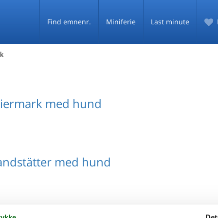
Find emnenr.
Miniferie
Last minute
k
iermark med hund
ndstätter med hund
ykke
Det