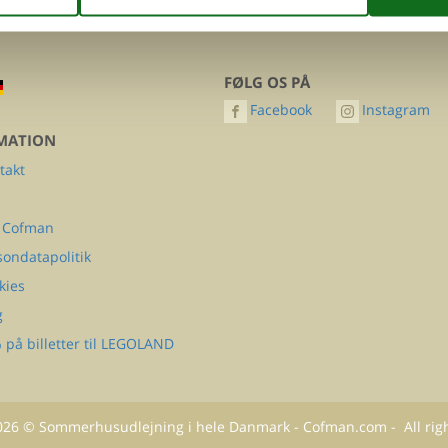
FØLG OS PÅ
Facebook
Instagram
MATION
takt
Q
 Cofman
sondatapolitik
kies
g
 på billetter til LEGOLAND
026
©
Sommerhusudlejning i hele Danmark - Cofman.com
- All rig