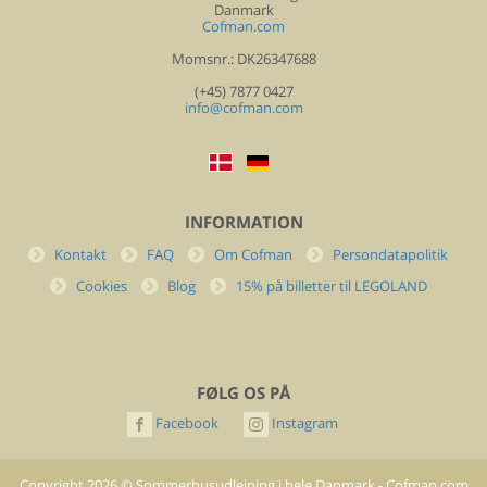
Danmark
Cofman.com
Momsnr.: DK26347688
(+45) 7877 0427
info@cofman.com
INFORMATION
Kontakt
FAQ
Om Cofman
Persondatapolitik
Cookies
Blog
15% på billetter til LEGOLAND
FØLG OS PÅ
Facebook
Instagram
Copyright
2026
©
Sommerhusudlejning i hele Danmark - Cofman.com