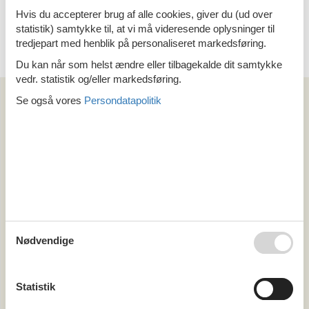
Hvis du accepterer brug af alle cookies, giver du (ud over
statistik) samtykke til, at vi må videresende oplysninger til
tredjepart med henblik på personaliseret markedsføring.
Du kan når som helst ændre eller tilbagekalde dit samtykke
vedr. statistik og/eller markedsføring.
Artikeltyper
Se også vores
Persondatapolitik
Alle
Din Cofman ferie
Område
Alle
Østrig
Tyrol
Achensee
Nødvendige
Mayrhofen
Ramsberg
Stubaital
Wald
Statistik
Zillertal