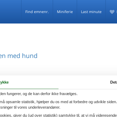
Find emnenr.
Miniferie
Last minute
en med hund
ykke
Det
den fungerer, og de kan derfor ikke fravælges.
 må opsamle statistik, hjælper du os med at forbedre og udvikle siden. I
ninger til vores underleverandører.
ookies, giver du (ud over statistik) samtykke til, at vi må videresende