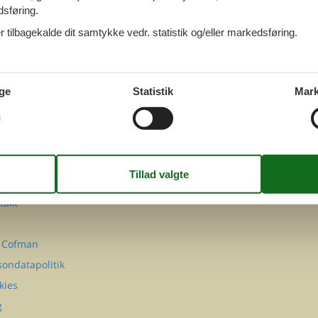
dsføring.
 tilbagekalde dit samtykke vedr. statistik og/eller markedsføring.
ge
Statistik
Mark
FØLG OS PÅ
Facebook
Instagram
MATION
takt
Q
 Cofman
sondatapolitik
kies
g