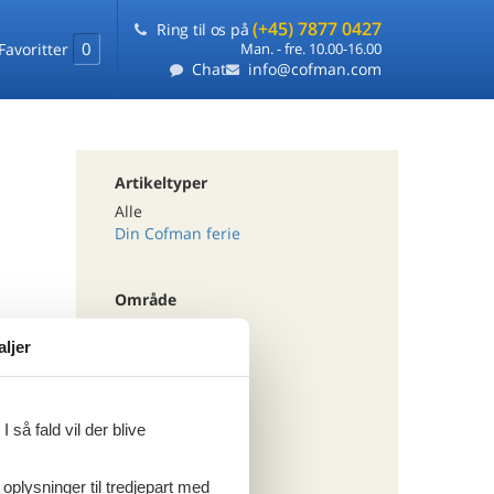
(+45) 7877 0427
Ring til os på
0
Favoritter
Man. - fre. 10.00-16.00
Chat
info@cofman.com
Artikeltyper
Alle
Din Cofman ferie
Område
Alle
aljer
Østrig
Wien
 så fald vil der blive
Tema
Alle
 oplysninger til tredjepart med
Hund