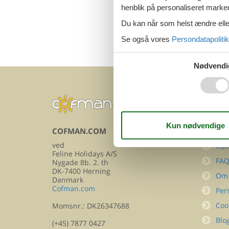
henblik på personaliseret marke
Du kan når som helst ændre eller
Se også vores
Persondatapolitik
Nødvendi
COFMAN.COM
INFOR
ved
Kon
Feline Holidays A/S
FA
Nygade 8b. 2. th
DK-7400 Herning
Om
Danmark
Cofman.com
Per
Coo
Momsnr.: DK26347688
Blo
(+45) 7877 0427