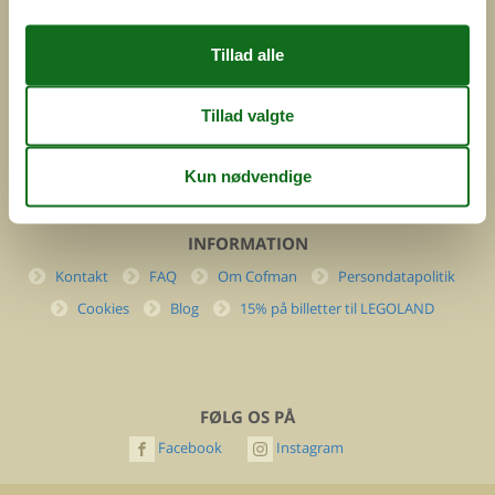
DK-7400 Herning
Danmark
Cofman.com
Momsnr.: DK26347688
(+45) 7877 0427
info@cofman.com
INFORMATION
Kontakt
FAQ
Om Cofman
Persondatapolitik
Cookies
Blog
15% på billetter til LEGOLAND
FØLG OS PÅ
Facebook
Instagram