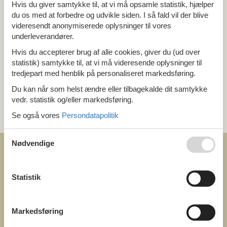
Alle
Hvis du giver samtykke til, at vi må opsamle statistik, hjælper
Holland
du os med at forbedre og udvikle siden. I så fald vil der blive
Overijssel
videresendt anonymiserede oplysninger til vores
underleverandører.
Tema
Hvis du accepterer brug af alle cookies, giver du (ud over
statistik) samtykke til, at vi må videresende oplysninger til
Alle
tredjepart med henblik på personaliseret markedsføring.
Pool
Du kan når som helst ændre eller tilbagekalde dit samtykke
vedr. statistik og/eller markedsføring.
Kategori
Se også vores
Persondatapolitik
Alle
Nødvendige
Statistik
COFMAN.COM
ved
Markedsføring
Feline Holidays A/S
Nygade 8b. 2. th