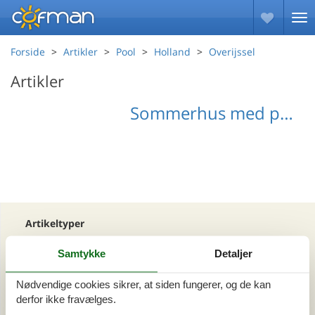
Forside
Artikler
Pool
Holland
Overijssel
Artikler
Sommerhus med pool Overijssel
Artikeltyper
Alle
Samtykke
Detaljer
Din Cofman ferie
Nødvendige cookies sikrer, at siden fungerer, og de kan
Område
derfor ikke fravælges.