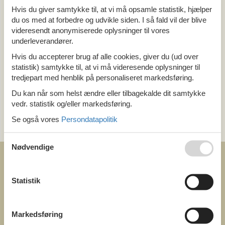
Alle
Hvis du giver samtykke til, at vi må opsamle statistik, hjælper
Østrig
du os med at forbedre og udvikle siden. I så fald vil der blive
Niederösterreich
videresendt anonymiserede oplysninger til vores
underleverandører.
Tema
Hvis du accepterer brug af alle cookies, giver du (ud over
Alle
statistik) samtykke til, at vi må videresende oplysninger til
Pool
tredjepart med henblik på personaliseret markedsføring.
Du kan når som helst ændre eller tilbagekalde dit samtykke
Kategori
vedr. statistik og/eller markedsføring.
Alle
Se også vores
Persondatapolitik
Attraktioner
Nødvendige
Statistik
COFMAN.COM
Markedsføring
ved