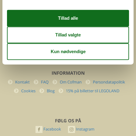
Feline Holidays A/S
Nygade 8b. 2. th
DK-7400 Herning
Danmark
Cofman.com
Momsnr.: DK26347688
(+45) 7877 0427
info@cofman.com
INFORMATION
Kontakt
FAQ
Om Cofman
Persondatapolitik
Cookies
Blog
15% på billetter til LEGOLAND
FØLG OS PÅ
Facebook
Instagram