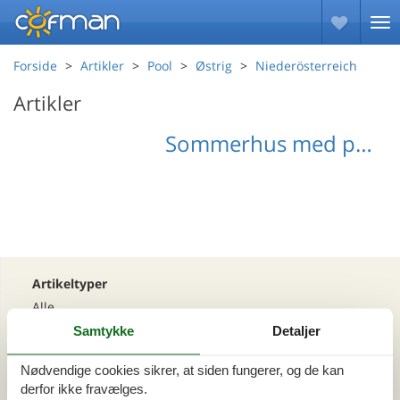
Forside
Artikler
Pool
Østrig
Niederösterreich
Artikler
Sommerhus med pool Niederösterreich
Artikeltyper
Alle
Din Cofman ferie
Samtykke
Detaljer
Nødvendige cookies sikrer, at siden fungerer, og de kan
Område
derfor ikke fravælges.