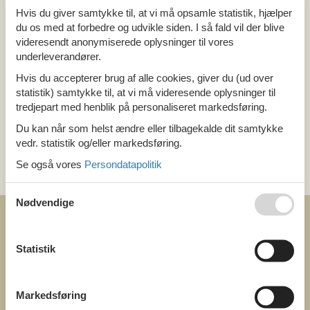
Alle
Hvis du giver samtykke til, at vi må opsamle statistik, hjælper
Østrig
du os med at forbedre og udvikle siden. I så fald vil der blive
Oberösterreich
videresendt anonymiserede oplysninger til vores
underleverandører.
Tema
Hvis du accepterer brug af alle cookies, giver du (ud over
Alle
statistik) samtykke til, at vi må videresende oplysninger til
Pool
tredjepart med henblik på personaliseret markedsføring.
Du kan når som helst ændre eller tilbagekalde dit samtykke
Kategori
vedr. statistik og/eller markedsføring.
Alle
Se også vores
Persondatapolitik
Attraktioner
Nødvendige
Statistik
COFMAN.COM
Markedsføring
ved