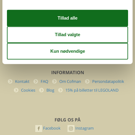
Feline Holidays A/S
Nygade 8b. 2. th
DK-7400 Herning
Danmark
Cofman.com
Momsnr.: DK26347688
(+45) 7877 0427
info@cofman.com
INFORMATION
Kontakt
FAQ
Om Cofman
Persondatapolitik
Cookies
Blog
15% på billetter til LEGOLAND
FØLG OS PÅ
Facebook
Instagram