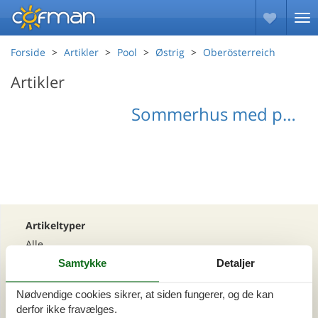
Forside
Artikler
Pool
Østrig
Oberösterreich
Artikler
Sommerhus med pool Oberösterreich
Artikeltyper
Alle
Din Cofman ferie
Samtykke
Detaljer
Nødvendige cookies sikrer, at siden fungerer, og de kan
Område
derfor ikke fravælges.