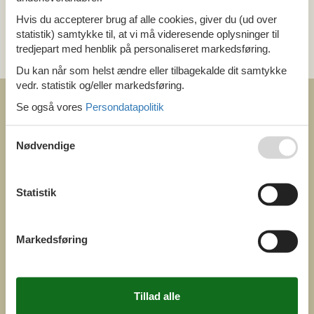
Hvis du accepterer brug af alle cookies, giver du (ud over
Kategori
statistik) samtykke til, at vi må videresende oplysninger til
Alle
tredjepart med henblik på personaliseret markedsføring.
Attraktioner
Du kan når som helst ændre eller tilbagekalde dit samtykke
vedr. statistik og/eller markedsføring.
Se også vores
Persondatapolitik
Nødvendige
COFMAN.COM
ved
Statistik
Feline Holidays A/S
Nygade 8b. 2. th
DK-7400 Herning
Danmark
Cofman.com
Markedsføring
Momsnr.: DK26347688
(+45) 7877 0427
info@cofman.com