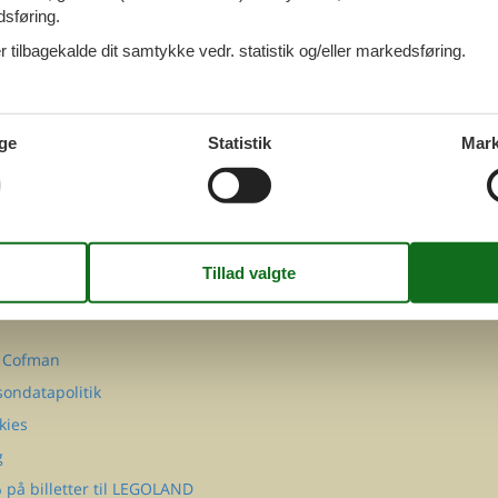
dsføring.
 tilbagekalde dit samtykke vedr. statistik og/eller markedsføring.
ge
Statistik
Mark
FØLG OS PÅ
Facebook
Instagram
MATION
takt
Q
 Cofman
sondatapolitik
kies
g
 på billetter til LEGOLAND