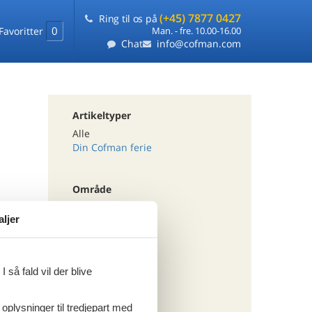
(+45) 7877 0427
Ring til os på
0
Favoritter
Man. - fre. 10.00-16.00
Chat
info@cofman.com
Artikeltyper
Alle
Din Cofman ferie
Område
Alle
aljer
Holland
Ijsselmeer
 så fald vil der blive
Tema
Alle
 oplysninger til tredjepart med
Luksus