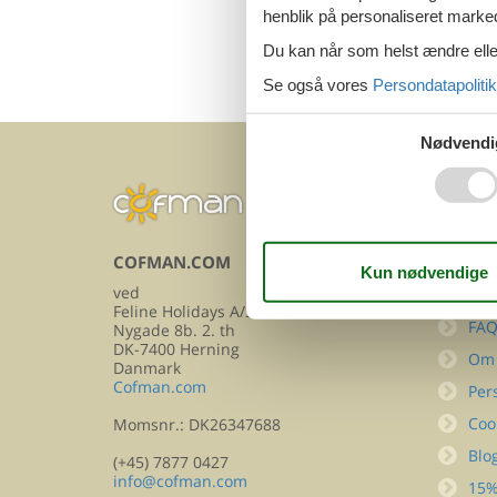
henblik på personaliseret marke
Du kan når som helst ændre eller
Se også vores
Persondatapolitik
Nødvendi
COFMAN.COM
INFOR
ved
Kon
Feline Holidays A/S
FA
Nygade 8b. 2. th
DK-7400 Herning
Om
Danmark
Cofman.com
Per
Coo
Momsnr.: DK26347688
Blo
(+45) 7877 0427
info@cofman.com
15%