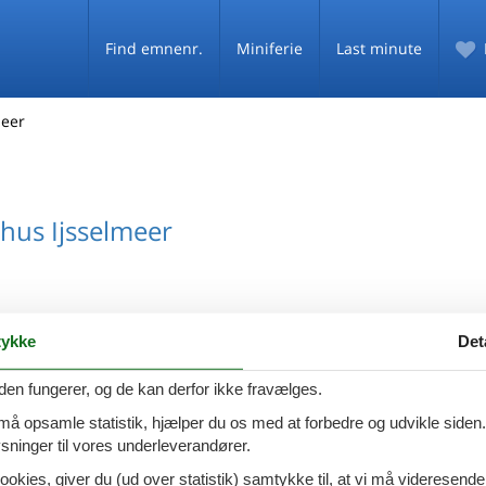
Find emnenr.
Miniferie
Last minute
meer
us Ijsselmeer
ykke
Det
den fungerer, og de kan derfor ikke fravælges.
 må opsamle statistik, hjælper du os med at forbedre og udvikle siden. I
ninger til vores underleverandører.
ookies, giver du (ud over statistik) samtykke til, at vi må videresende