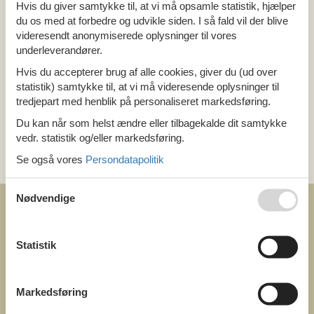
Alle
Hvis du giver samtykke til, at vi må opsamle statistik, hjælper
Holland
du os med at forbedre og udvikle siden. I så fald vil der blive
Limburg
videresendt anonymiserede oplysninger til vores
underleverandører.
Tema
Hvis du accepterer brug af alle cookies, giver du (ud over
statistik) samtykke til, at vi må videresende oplysninger til
Alle
tredjepart med henblik på personaliseret markedsføring.
Luksus
Du kan når som helst ændre eller tilbagekalde dit samtykke
vedr. statistik og/eller markedsføring.
Kategori
Se også vores
Persondatapolitik
Alle
Nødvendige
Statistik
COFMAN.COM
ved
Markedsføring
Feline Holidays A/S
Nygade 8b. 2. th