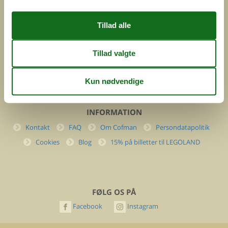
DK-7400 Herning
Danmark
Cofman.com
Momsnr.: DK26347688
(+45) 7877 0427
info@cofman.com
INFORMATION
Kontakt
FAQ
Om Cofman
Persondatapolitik
Cookies
Blog
15% på billetter til LEGOLAND
FØLG OS PÅ
Facebook
Instagram