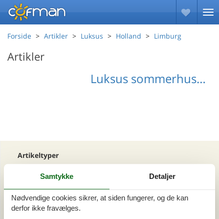
Forside
Artikler
Luksus
Holland
Limburg
Artikler
Luksus sommerhus Limburg
Artikeltyper
Alle
Samtykke
Detaljer
Din Cofman ferie
Nødvendige cookies sikrer, at siden fungerer, og de kan
Område
derfor ikke fravælges.