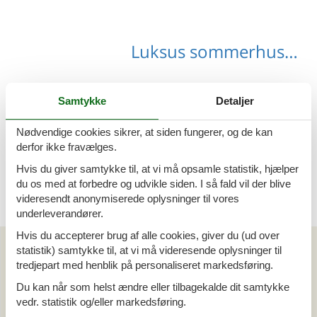
Luksus sommerhus Steiermark
Samtykke
Detaljer
Luksus sommerhus Paal
Nødvendige cookies sikrer, at siden fungerer, og de kan
derfor ikke fravælges.
Hvis du giver samtykke til, at vi må opsamle statistik, hjælper
du os med at forbedre og udvikle siden. I så fald vil der blive
videresendt anonymiserede oplysninger til vores
underleverandører.
Hvis du accepterer brug af alle cookies, giver du (ud over
Artikeltyper
statistik) samtykke til, at vi må videresende oplysninger til
Alle
tredjepart med henblik på personaliseret markedsføring.
Din Cofman ferie
Du kan når som helst ændre eller tilbagekalde dit samtykke
vedr. statistik og/eller markedsføring.