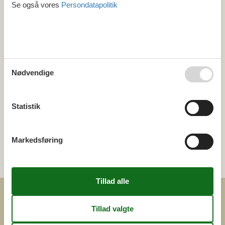
Område
Se også vores
Persondatapolitik
Alle
Østrig
Kärnten
Salzburg
Steiermark
Nødvendige
Tema
Alle
Statistik
Luksus
Kategori
Markedsføring
Alle
Attraktioner