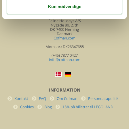
COFMAN.COM
ved
Feline Holidays A/S
Nygade 8b. 2. th
DK-7400 Herning
Danmark
Cofman.com
Momsnr.: DK26347688
(+45) 7877 0427
info@cofman.com
INFORMATION
Kontakt
FAQ
Om Cofman
Persondatapolitik
Cookies
Blog
15% på billetter til LEGOLAND