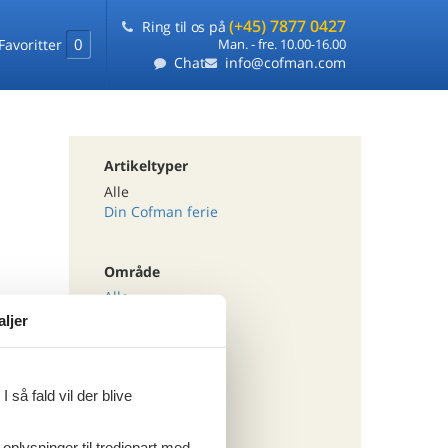
(+45) 7877 0427
Ring til os på
0
Favoritter
Man. - fre. 10.00-16.00
Chat
info@cofman.com
Artikeltyper
Alle
Din Cofman ferie
Område
Alle
Østrig
aljer
Kärnten
Heft
 så fald vil der blive
Tema
Alle
 oplysninger til tredjepart med