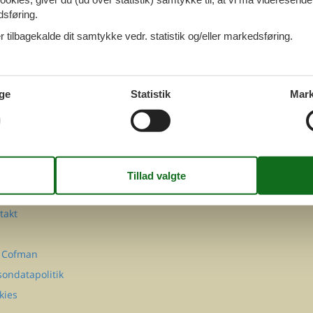
dsføring.
 tilbagekalde dit samtykke vedr. statistik og/eller markedsføring.
ge
Statistik
Mark
FØLG OS PÅ
Facebook
Instagram
MATION
takt
Q
 Cofman
sondatapolitik
kies