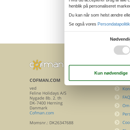
henblik på personaliseret marke
Du kan når som helst ændre eller
Se også vores
Persondatapolitik
Nødvendi
COFMAN.COM
INFOR
ved
Kon
Feline Holidays A/S
FA
Nygade 8b. 2. th
DK-7400 Herning
Om
Danmark
Cofman.com
Per
Coo
Momsnr.: DK26347688