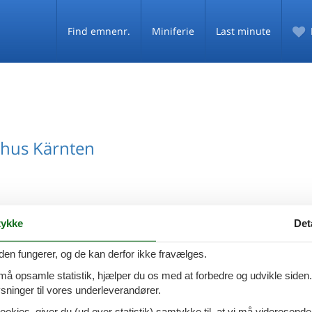
Find emnenr.
Miniferie
Last minute
hus Kärnten
ykke
Det
hus Heft
den fungerer, og de kan derfor ikke fravælges.
 må opsamle statistik, hjælper du os med at forbedre og udvikle siden. I
ninger til vores underleverandører.
ookies, giver du (ud over statistik) samtykke til, at vi må videresende