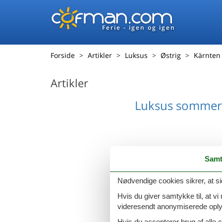
Ferie - igen og igen
Forside
Artikler
Luksus
Østrig
Kärnten
Artikler
Luksus sommer
Samt
Luksus sommer
Nødvendige cookies sikrer, at si
Hvis du giver samtykke til, at vi
videresendt anonymiserede oplys
Hvis du accepterer brug af alle c