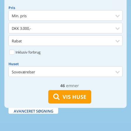
Pris
Min. pris
DKK 3.000,-
Rabat
Inklusiv forbrug
Huset
Soveværelser
46
emner
Huset
Afstand til indkøb
VIS HUSE
Afstand til vand
AVANCERET SØGNING
Udsigt til vand
Faciliteter