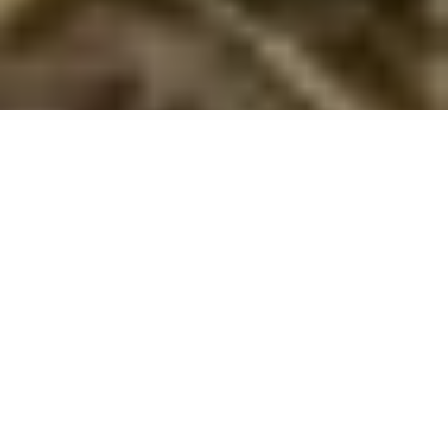
Billig ferie i Nordsjælland
Tag på billig ferie i Nordsjælland og oplev kystbyer, slotte og
naturoplevelser i dit eget tempo – perfekt til afslapning og eventyr!
Drømmer du om en afslappende ferie i naturskønne
omgivelser uden at sprænge budgettet? Med priser på maks.
3.000 kroner for en uges ophold kan du få en uforglemmelig
ferie i Nordsjælland, hvor du både får adgang til storslået
natur, historiske seværdigheder og charmerende byer. En
billig ferie i Nordsjælland giver dig frihed til at nyde alt det