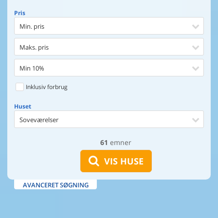
Pris
Min. pris
Maks. pris
Min 10%
Inklusiv forbrug
Huset
Soveværelser
61
emner
Huset
Afstand til indkøb
VIS HUSE
Afstand til vand
AVANCERET SØGNING
Udsigt til vand
Faciliteter