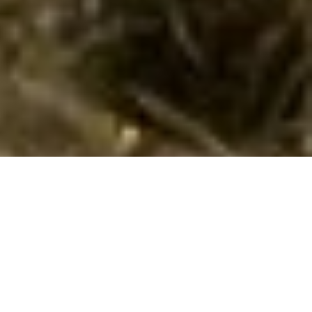
Luksus sommerhus i Ørsted
Nyd en pause fra hverdagen i et luksus sommerhus i Ørsted, hvor
pool og spa venter på at forkæle dig!