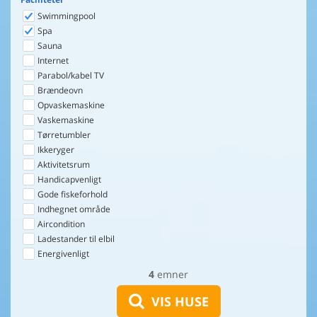
Swimmingpool
Spa
Sauna
Internet
Parabol/kabel TV
Brændeovn
Opvaskemaskine
Vaskemaskine
Tørretumbler
Ikkeryger
Aktivitetsrum
Handicapvenligt
Gode fiskeforhold
Indhegnet område
Aircondition
Ladestander til elbil
Energivenligt
4
emner
VIS HUSE