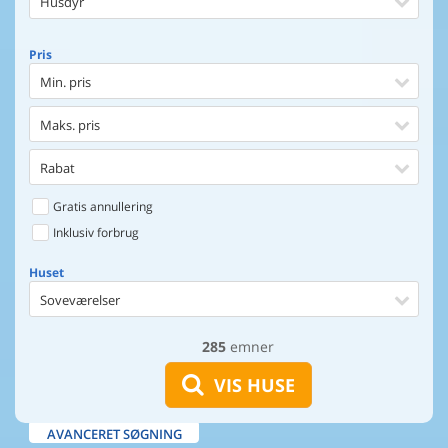
Husdyr
Pris
Min. pris
Maks. pris
Rabat
Gratis annullering
Inklusiv forbrug
Huset
Soveværelser
285
emner
Huset
Afstand til indkøb
VIS HUSE
Afstand til vand
AVANCERET SØGNING