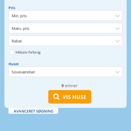
Pris
Min. pris
Maks. pris
Rabat
Inklusiv forbrug
Huset
Soveværelser
9
emner
Huset
Afstand til indkøb
VIS HUSE
Afstand til vand
AVANCERET SØGNING
Udsigt til vand
Faciliteter