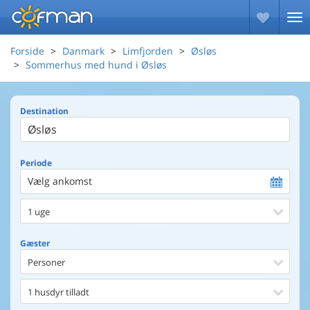
Forside
Danmark
Limfjorden
Øsløs
Sommerhus med hund i Øsløs
Destination
Periode
Vælg ankomst
1 uge
Gæster
Personer
1 husdyr tilladt