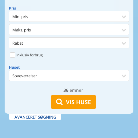
Pris
Min. pris
Maks. pris
Rabat
Inklusiv forbrug
Huset
Soveværelser
36
emner
Huset
Afstand til indkøb
VIS HUSE
Afstand til vand
AVANCERET SØGNING
Udsigt til vand
Faciliteter