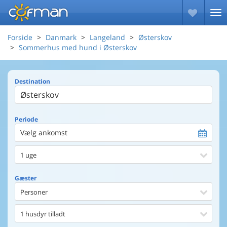
Forside
Danmark
Langeland
Østerskov
Sommerhus med hund i Østerskov
Destination
Periode
Vælg ankomst
1 uge
Gæster
Personer
1 husdyr tilladt