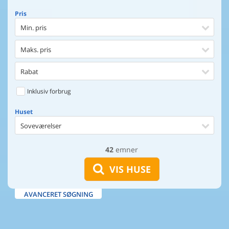
Pris
Min. pris
Maks. pris
Rabat
Inklusiv forbrug
Huset
Soveværelser
42
emner
Huset
Afstand til indkøb
VIS HUSE
Afstand til vand
AVANCERET SØGNING
Udsigt til vand
Faciliteter