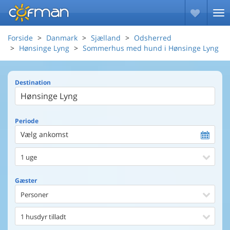
Forside
Danmark
Sjælland
Odsherred
Hønsinge Lyng
Sommerhus med hund i Hønsinge Lyng
Destination
Periode
Vælg ankomst
1 uge
Gæster
Personer
1 husdyr tilladt