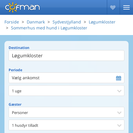
Forside
Danmark
Sydvestjylland
Løgumkloster
Sommerhus med hund i Løgumkloster
Destination
Periode
Vælg ankomst
1 uge
Gæster
Personer
1 husdyr tilladt