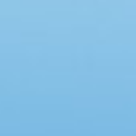
Swimmingpool
Spa
Sauna
Internet
Parabol/kabel TV
Brændeovn
Opvaskemaskine
Vaskemaskine
Tørretumbler
Ikkeryger
Aktivitetsrum
Handicapvenligt
Gode fiskeforhold
Indhegnet område
Aircondition
Ladestander til elbil
Energivenligt