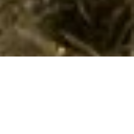
Sommerhus med hund i Løgumkloster
Oplev Løgumkloster med din hund! Udforsk smukke vandreruter
og afslapning i hundevenlige sommerhuse i det sønderjyske.
Løgumkloster, et historisk og charmerende område i hjertet af
Sønderjylland, byder velkommen til gæster med firbenede