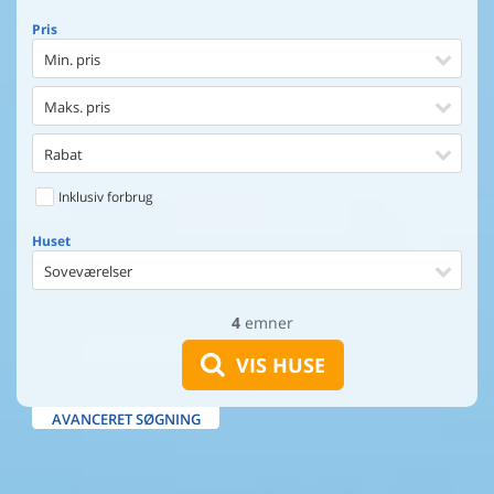
Pris
Min. pris
Maks. pris
Rabat
Inklusiv forbrug
Huset
Soveværelser
4
emner
Huset
Afstand til indkøb
VIS HUSE
Afstand til vand
AVANCERET SØGNING
Udsigt til vand
Faciliteter