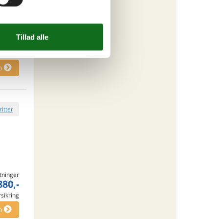
tninger
500,-
o
ritter
tninger
880,-
rsikring
o