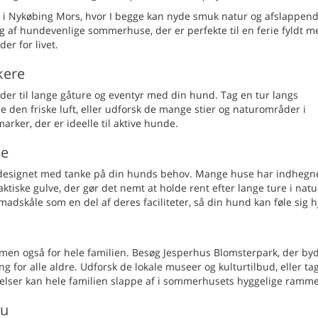
 i Nykøbing Mors, hvor I begge kan nyde smuk natur og afslappen
 af hundevenlige sommerhuse, der er perfekte til en ferie fyldt m
er for livet.
kere
er til lange gåture og eventyr med din hund. Tag en tur langs
e den friske luft, eller udforsk de mange stier og naturområder i
ker, der er ideelle til aktive hunde.
se
designet med tanke på din hunds behov. Mange huse har indhegn
aktiske gulve, der gør det nemt at holde rent efter lange ture i natu
skåle som en del af deres faciliteter, så din hund kan føle sig 
 men også for hele familien. Besøg Jesperhus Blomsterpark, der by
ng for alle aldre. Udforsk de lokale museer og kulturtilbud, eller ta
evelser kan hele familien slappe af i sommerhusets hyggelige ramme
nu