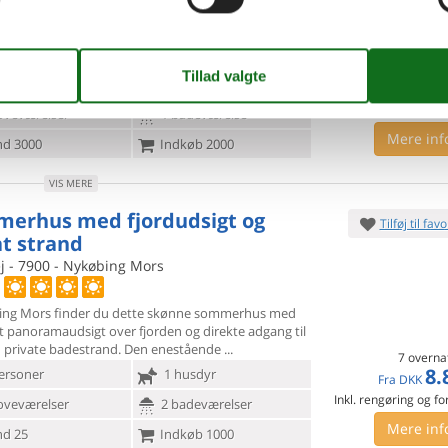
ligger dette dejlige træhus i et villakvarter. Huset
eparat på
ejerens grund, på en 300 m2 havegrund.
 værelser i huset. En med 1
ersoner
1 husdyr
7 overna
2.
Fra
DKK
oveværelser
1 badeværelse
Mere inf
d 3000
Indkøb 2000
VIS MERE
erhus med fjordudsigt og
Tilføj til favo
at strand
j - 7900 - Nykøbing Mors
ing Mors finder du dette skønne sommerhus med
et panoramaudsigt
over fjorden og direkte adgang til
n private badestrand. Den enestående
7 overna
8.
ersoner
1 husdyr
Fra
DKK
Inkl. rengøring og fo
oveværelser
2 badeværelser
Mere inf
d 25
Indkøb 1000