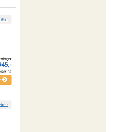
ritter
tninger
945,-
engøring
o
ritter