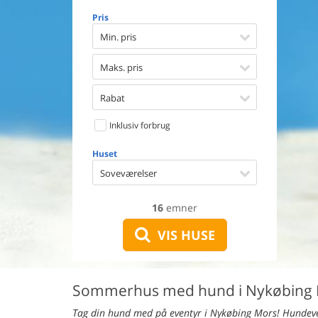
Opvaske
Pris
Vaskema
Tørretu
Min. pris
Ikkeryge
Aktivite
Maks. pris
Handicap
Gode fis
Rabat
Indhegn
Inklusiv forbrug
Aircondi
Ladestand
Huset
Energive
Soveværelser
16
emner
VIS HUSE
Sommerhus med hund i Nykøbing
Tag din hund med på eventyr i Nykøbing Mors! Hundeve