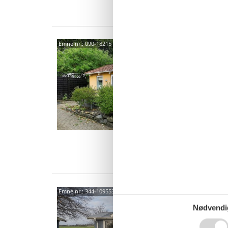
Van
Hygg
Emne nr.:
090-18215
ved 
Sommerv
3,3
Mindre 
enden af
er i fo
4 p
2 s
Van
Hygg
Emne nr.:
344-109553
byliv
Nødvendi
Karetm
3,7