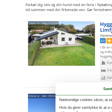
Forkæl dig selv og din hund med en ferie i Nykøbing
tid sammen med din firbenede ven. Gør feriedrømme
Hygg
Emne nr.:
040-LF13170
Limf
Haveve
4,0
I får en
og ind
hyggelig
6 p
2 s
Van
Samt
Somm
Emne nr.:
344-105947
Nødvendige cookies sikrer, at si
tæt 
Hvis du giver samtykke til, at vi
Jasmin