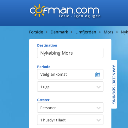
Ferie - igen og igen
Forside
Danmark
Limfjorden
Mors
Nyk
Destination
Huset
Afstand ti
Afstand ti
Periode
AVANCERET SØGNING
Vælg ankomst
Udsigt ti
1 uge
Faciliteter
Swimmin
Gæster
Spa
Sauna
Personer
Internet
Parabol/
1 husdyr tilladt
Brænde