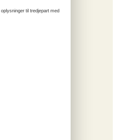
 oplysninger til tredjepart med
tninger
800,-
engøring
o
ritter
tninger
195,-