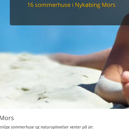
maskine
16 sommerhuse i Nykøbing Mors
skine
mbler
r
tsrum
venligt
keforhold
et område
tion
er til elbil
nligt
 Mors
nlige sommerhuse og naturoplevelser venter på jer.