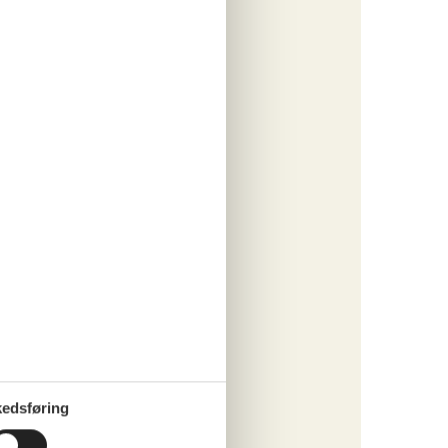
o
ritter
tninger
569,-
o
ritter
edsføring