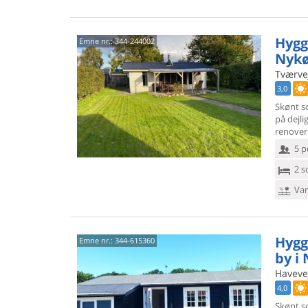
Hygg
Emne nr.:
344-244002
Nykø
Tværve
3,0
Skønt s
på dejl
renover
5 p
2 s
Van
Hygg
Emne nr.:
344-615360
by i
Haveve
4,0
Skønt s