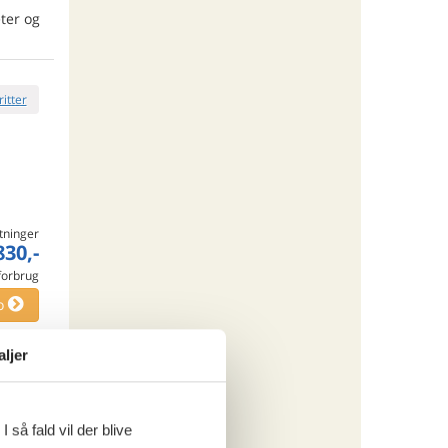
ter og
ritter
tninger
830,-
 forbrug
o
aljer
ritter
 så fald vil der blive