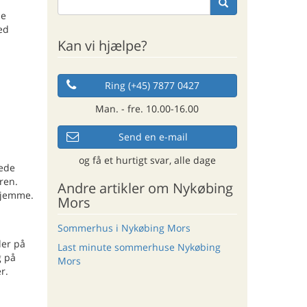
de
ed
Kan vi hjælpe?
Ring (+45) 7877 0427
Man. - fre. 10.00-16.00
Send en e-mail
og få et hurtigt svar, alle dage
ede
ren.
Andre artikler om Nykøbing
hjemme.
Mors
Sommerhus i Nykøbing Mors
der på
Last minute sommerhuse Nykøbing
g på
Mors
r.