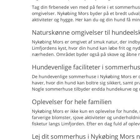
Tag din firbenede ven med på ferie i et sommerhus
omgivelser. Nykøbing Mors byder på et bredt udvalg
aktiviteter og hygge. Her kan du og din hund få mind
Naturskønne omgivelser til hundeels
Nykøbing Mors er omgivet af smuk natur, der indbyd
Limfjordens kyst, hvor din hund kan løbe frit og nyd
nærheden. Området byder også på skove og åbne mar
Hundevenlige faciliteter i sommerhu
De hundevenlige sommerhuse i Nykøbing Mors er 
haver, hvor din hund kan boltre sig sikkert, samt pr
Nogle sommerhuse tilbyder endda hundekurve og mad
Oplevelser for hele familien
Nykøbing Mors er ikke kun en oplevelse for hunde,
farverige blomster, sjove aktiviteter og underholdni
fisketur langs Limfjorden. Efter en dag fuld af opl
Lej dit sommerhus i Nykøbing Mors 