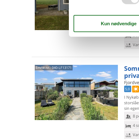
I Tødsø 
ligger s
Der er 2
5 p
2 s
Van
Somm
Emne nr.:
040-LF13171
priv
Fjordve
5,0
I Nykøb
storslå
sin ege
8 p
4 s
Van