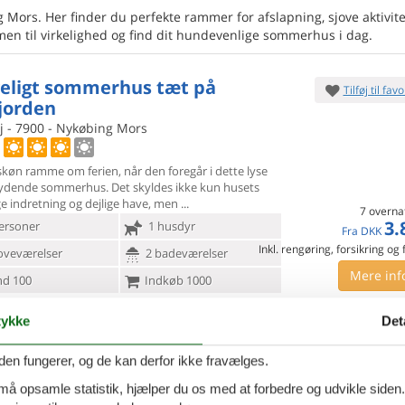
 Mors. Her finder du perfekte rammer for afslapning, sjove aktivite
n til virkelighed og find dit hundevenlige sommerhus i dag.
eligt sommerhus tæt på
Tilføj til favo
jorden
j - 7900 - Nykøbing Mors
 skøn ramme om ferien, når den foregår i dette lyse
bydende
sommerhus. Det skyldes ikke kun husets
e indretning og dejlige have, men
7 overna
3.
ersoner
1 husdyr
Fra
DKK
Inkl. rengøring, forsikring og
oveværelser
2 badeværelser
Mere inf
d 100
Indkøb 1000
VIS MERE
ykke
Det
erhus med udsigt og strand
Tilføj til favo
den fungerer, og de kan derfor ikke fravælges.
på
 må opsamle statistik, hjælper du os med at forbedre og udvikle siden. I
vej - Nykøbing Mors - 7900 - Nykøbing M.