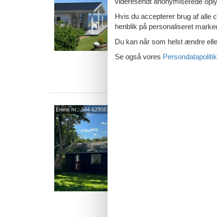
videresendt anonymiserede oplys
3,6
Skønt s
Hvis du accepterer brug af alle c
grunden,
henblik på personaliseret marke
sammen 
Du kan når som helst ændre eller
6 p
Se også vores
Persondatapolitik
3 s
Van
Char
Emne nr.:
344-629087
over
Porsve
3,0
Charmer
sommerh
værelser
200).
4 p
2 s