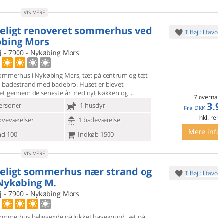
VIS MERE
eligt renoveret sommerhus ved
Tilføj til favo
bing Mors
j - 7900 - Nykøbing Mors
ommerhus i Nykøbing Mors, tæt på centrum og tæt
ig badestrand med
badebro. Huset er blevet
et gennem de seneste år med nyt køkken og
7 overna
3.
ersoner
1 husdyr
Fra
DKK
Inkl. r
oveværelser
1 badeværelse
Mere inf
d 100
Indkøb 1500
VIS MERE
eligt sommerhus nær strand og
Tilføj til favo
 Nykøbing M.
j - 7900 - Nykøbing Mors
ommerhus beliggende på lukket havegrund tæt på