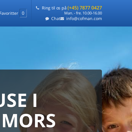
(+45) 7877 0427
Ring til os på
0
Favoritter
Man. - fre. 10.00-16.00
Chat
info@cofman.com
SE I
MED
RKS
DLEJNING
 MORS
ts laveste pris
på ét sted