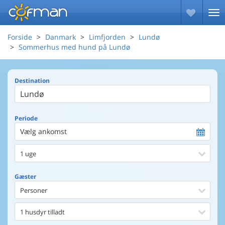
Forside
Danmark
Limfjorden
Lundø
Sommerhus med hund på Lundø
Destination
Periode
Vælg ankomst
1 uge
Gæster
Personer
1 husdyr tilladt