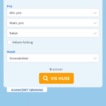
Pris
Min. pris
Maks. pris
Rabat
Inklusiv forbrug
Huset
Soveværelser
9
emner
Huset
Afstand til indkøb
VIS HUSE
Afstand til vand
AVANCERET SØGNING
Udsigt til vand
Faciliteter