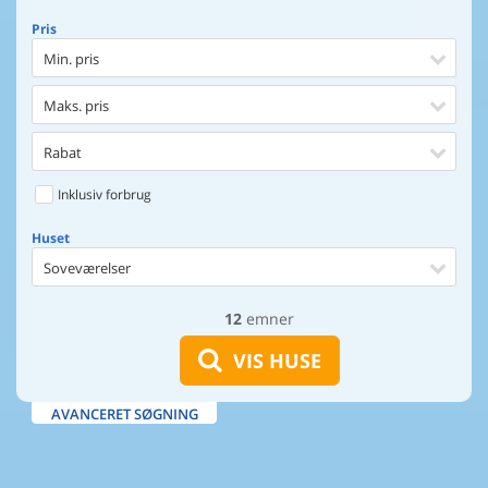
Pris
Min. pris
Maks. pris
Rabat
Inklusiv forbrug
Huset
Soveværelser
12
emner
Huset
Afstand til indkøb
VIS HUSE
Afstand til vand
AVANCERET SØGNING
Udsigt til vand
Faciliteter