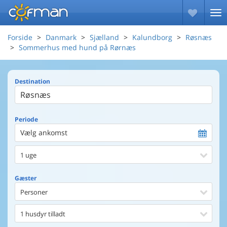
Forside
Danmark
Sjælland
Kalundborg
Røsnæs
Sommerhus med hund på Rørnæs
Destination
Periode
Vælg ankomst
1 uge
Gæster
Personer
1 husdyr tilladt