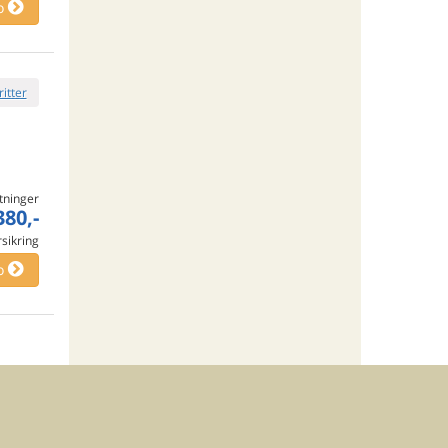
o
ritter
tninger
380,-
rsikring
o