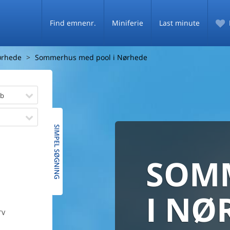
Find emnenr.
Miniferie
Last minute
rhede
Sommerhus med pool i Nørhede
øb
SIMPEL SØGNING
SOM
SOMM
HELE 
MED
SOMM
I NØ
TV
PRISG
De fleste danske