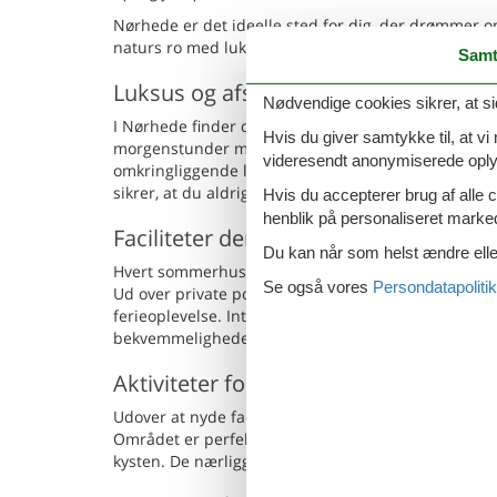
Nørhede er det ideelle sted for dig, der drømmer 
naturs ro med luksuriøs afslapning i sommerhuse, de
Samt
Luksus og afslapning i naturskønne 
Nødvendige cookies sikrer, at si
I Nørhede finder du moderne sommerhuse med private
Hvis du giver samtykke til, at vi
morgenstunder med en svømmetur i den opfriskende
videresendt anonymiserede oplys
omkringliggende landskab. Sommerhusene er arkitek
sikrer, at du aldrig går glip af den betagende udsig
Hvis du accepterer brug af alle c
henblik på personaliseret marke
Faciliteter der opfylder alle behov
Du kan når som helst ændre eller
Hvert sommerhus er udstyret med en række facilitete
Se også vores
Persondatapolitik
Ud over private pools, byder mange af husene på saun
ferieoplevelse. Interiøret i sommerhusene er smag
bekvemmeligheder, hvilket gør det nemt at føle si
Aktiviteter for hele familien
Udover at nyde faciliteterne i dit sommerhus, tilbyd
Området er perfekt for natur- og vandsportsentusias
kysten. De nærliggende strande og skove tilbyder p