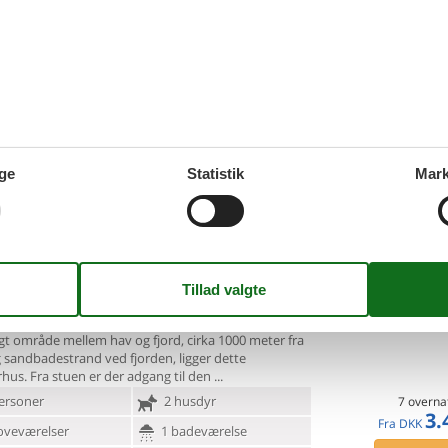
elle feriemål året rundt. De private pools kan opvarmes, hvilket 
 fyldt med efterårs- eller vinteraktiviteter er der intet bedre end 
 af i spa-området.
g oplev den ultimative kombination af afslapning og luksus. Uanse
rie, er disse sommerhuse med pool det perfekte valg. Gør dit næste
ge
Statistik
Mark
eligt sommerhus med pool nær
Tilføj til favo
nden
ej - Nørhede - 6990 - North Sea
ligt område mellem hav og fjord, cirka 1000 meter fra
g
sandbadestrand ved fjorden, ligger dette
us. Fra stuen er der adgang til den
ersoner
2 husdyr
7 overna
3.
Fra
DKK
oveværelser
1 badeværelse