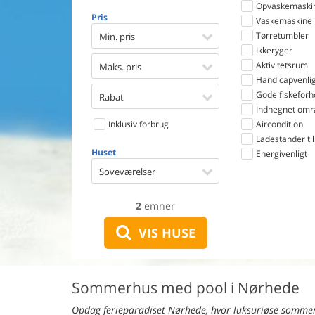
Opvaskemaski
Pris
Vaskemaskine
Tørretumbler
Min. pris
Ikkeryger
Aktivitetsrum
Maks. pris
Handicapvenlig
Gode fiskeforh
Rabat
Indhegnet omr
Inklusiv forbrug
Aircondition
Ladestander til 
Huset
Energivenligt
Soveværelser
2
emner
VIS HUSE
Sommerhus med pool i Nørhede
Opdag ferieparadiset Nørhede, hvor luksuriøse sommerh