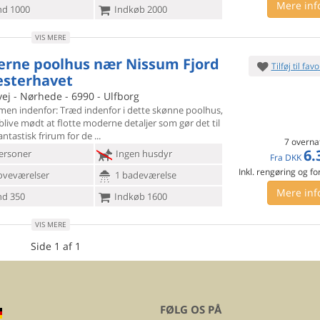
Mere inf
d 1000
Indkøb 2000
VIS MERE
rne poolhus nær Nissum Fjord
Tilføj til favo
esterhavet
vej - Nørhede - 6990 - Ulfborg
en indenfor: Træd indenfor i dette skønne poolhus,
I blive mødt
at flotte moderne detaljer som gør det til
fantastisk frirum for de
7 overna
6.
ersoner
Ingen husdyr
Fra
DKK
Inkl. rengøring og fo
oveværelser
1 badeværelse
Mere inf
d 350
Indkøb 1600
VIS MERE
Side 1 af 1
FØLG OS PÅ