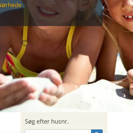
Nørhede
sommerhus til markedets laveste
Søg efter husnr.