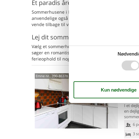
Et paradis året rundt
Sommerhusene i Nørhede er designet til at være ide
anvendelige også i de køligere måneder. Efter en dag
vende tilbage til varmen i dit sommerhus og slappe
Lej dit sommerhus i Nørhede nu!
Vælg et sommerhus i Nørhede til din næste ferie, o
søger en romantisk getaway eller en sjov familiefe
Nødvendi
ferieophold til noget særligt ved at booke i dag.
Hygg
Emne nr.:
090-86378
stra
Snerlev
3,0
I et dej
en dejli
sommerh
6 p
3 s