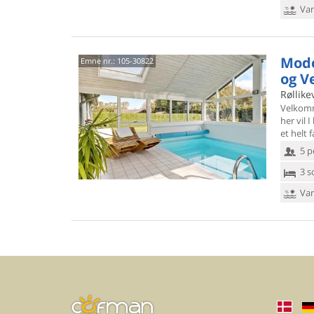
Van
Mode
Emne nr.:
105-30822
og V
Røllike
Velkomm
her vil 
et helt 
5 p
3 s
Van