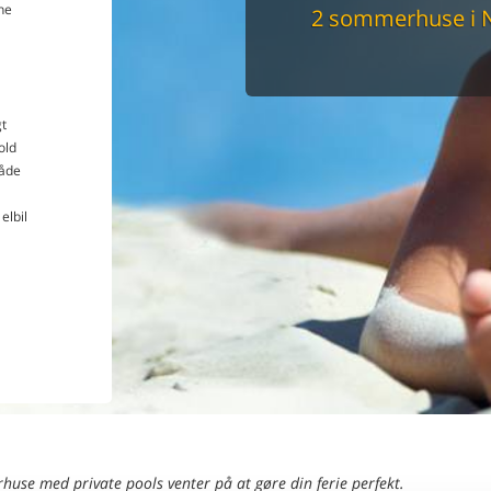
ne
2 sommerhuse i 
Du får altid dit 
pris
t
old
åde
elbil
use med private pools venter på at gøre din ferie perfekt.