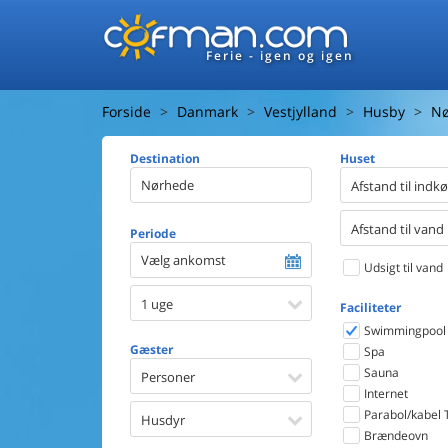
Ferie - igen og igen
Forside
Danmark
Vestjylland
Husby
Nø
Destination
Huset
Afstand til indk
Afstand til vand
Periode
Vælg ankomst
Udsigt til vand
1 uge
Faciliteter
Swimmingpool
Gæster
Spa
Sauna
Personer
Internet
Parabol/kabel 
Husdyr
Brændeovn