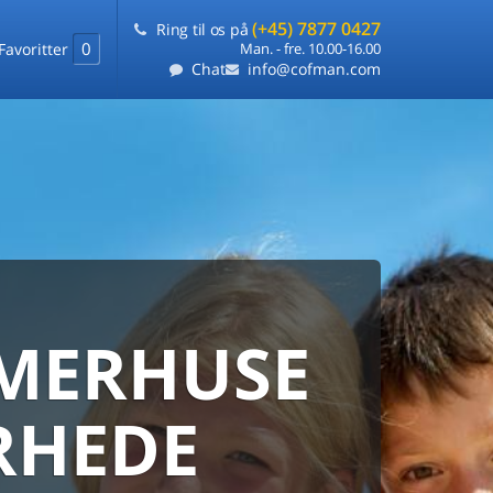
(+45) 7877 0427
Ring til os på
0
Favoritter
Man. - fre. 10.00-16.00
Chat
info@cofman.com
MERHUSE
ERHUS
DANMARKS
ERHUSUDLEJNING
RHEDE
ARANTI
 sommerhuse samlet på ét sted