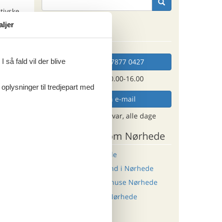
tjyske
aljer
Kan vi hjælpe?
Ring (+45) 7877 0427
 så fald vil der blive
artier
Man. - fre. 10.00-16.00
 oplysninger til tredjepart med
Send en e-mail
og få et hurtigt svar, alle dage
ende.
Andre artikler om Nørhede
Sommerhus i Nørhede
Sommerhus med hund i Nørhede
Last minute sommerhuse Nørhede
e.
 langs
Luksus sommerhus Nørhede