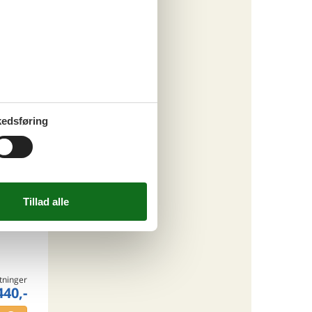
gør dem
at
t om du
edsføring
ritter
tninger
440,-