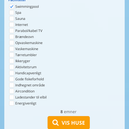
Swimmingpool
Spa
Sauna
Internet
Parabol/kabel TV
Brændeovn
Opvaskemaskine
Vaskemaskine
Tørretumbler
Ikkeryger
Aktivitetsrum
Handicapvenligt
Gode fiskeforhold
Indhegnet område
Aircondition
Ladestander til elbil
Energivenligt
8
emner
VIS HUSE