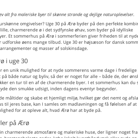
alt fra maleriske byer til skønne strande og dejlige naturoplevelser.
rskønne omgivelser? Uge 30 på Ærø byder på den perfekte kombi
ille, charmerende ø i det sydfynske øhav, som byder på idylliske
yer. Et sommerhus på Ærø i sommerferien giver friheden til at nyde
er udforske øens mange tilbud. Uge 30 er højsæson for dansk somm
e arrangementer og masser af solskinsdage.
ø i uge 30
r en unik mulighed for at nyde sommerens varme dage i fredelige
å både natur og byliv, så der er noget for alle – både de, der øns
ker en tur til en af de charmerende byer. I et sommerhus kan du 
nyde den smukke udsigt, inden dagens eventyr begynder.
rede måltider og skabe et hjemligt miljø, hvilket gør det nemt og af
 til jeres base, kan I samles om madlavningen og få følelsen af at
ghed for at opleve alt, hvad Ærø har at byde på.
ler på Ærø
sin charmerende atmosfære og maleriske huse, der ligner noget fra