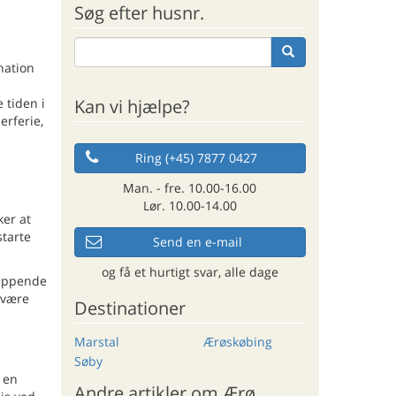
Søg efter husnr.
nation
Kan vi hjælpe?
 tiden i
erferie,
Ring (+45) 7877 0427
Man. - fre. 10.00-16.00
Lør. 10.00-14.00
ker at
starte
Send en e-mail
og få et hurtigt svar, alle dage
slappende
 være
Destinationer
Marstal
Ærøskøbing
Søby
 en
Andre artikler om Ærø