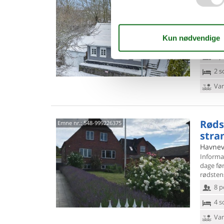
have
Øster 
Informa
dage fø
have Sø
6 p
2 s
Van
Røds
Emne nr.:
548-999226375
stra
Havnev
Informa
dage fø
rødstens
8 p
4 s
Van