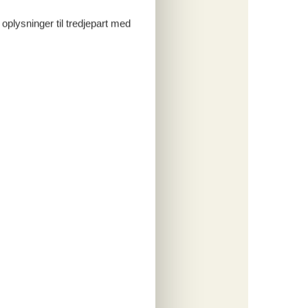
ritter
 oplysninger til tredjepart med
tninger
1. jul 27
0. jul 27
K
300,-
*
836,-
engøring
o
ritter
tninger
1. jul 27
0. jul 27