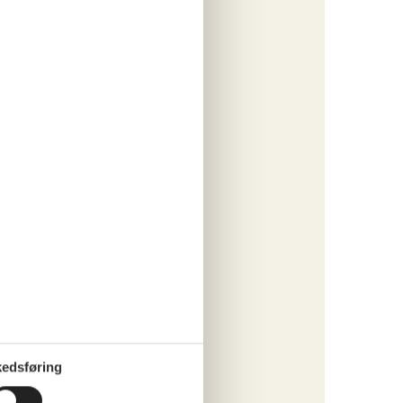
113,-
engøring
o
ritter
tninger
1. jul 27
0. jul 27
648,-
engøring
o
edsføring
ritter