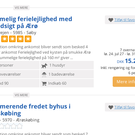
VIS MERE
elig ferielejlighed med
Tilføj til favo
dsigt på Ærø
ejen - 5985 - Søby
tion omkring ankomst bliver sendt som besked 4
7 overna
r ankomst
Ferielejlighed ved kysten på smukke Ærø
lø. 24. jul 27
-
lø. 3
ummelige ferielejlighed på 160 m² giver
15.
DKK
ersoner
1 husdyr
Inkl. rengøring og fo
6
p
oveværelser
1 badeværelse
Mere inf
d 90
Indkøb 60
VIS MERE
merende fredet byhus i
Tilføj til favo
købing
- 5970 - Ærøskøbing
tion omkring ankomst bliver sendt som besked 7