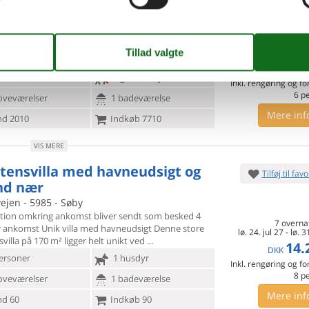
 på Ærø
Bregninge - 5970 - Ærøskøbing
tion omkring ankomst bliver sendt som besked 4
7 overna
r ankomst
Stemningsfuldt feriehus med spabad og
lø. 24. jul 27
-
lø. 3
ger I en stemningsfuld ramme for en ferie
12.
DKK
ersoner
Ingen husdyr
Inkl. rengøring og fo
6
p
oveværelser
1 badeværelse
Mere inf
d 2010
Indkøb 7710
VIS MERE
tensvilla med havneudsigt og
Tilføj til favo
nd nær
ejen - 5985 - Søby
tion omkring ankomst bliver sendt som besked 4
7 overna
r ankomst Unik
villa med havneudsigt Denne store
lø. 24. jul 27
-
lø. 3
villa på 170 m² ligger helt unikt ved
14.
DKK
ersoner
1 husdyr
Inkl. rengøring og fo
8
p
oveværelser
1 badeværelse
Mere inf
d 60
Indkøb 90