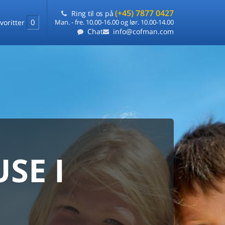
(+45) 7877 0427
Ring til os på
0
voritter
Man. - fre. 10.00-16.00 og lør. 10.00-14.00
Chat
info@cofman.com
SE I
MED
RKS
DLEJNING
ts laveste pris
på ét sted