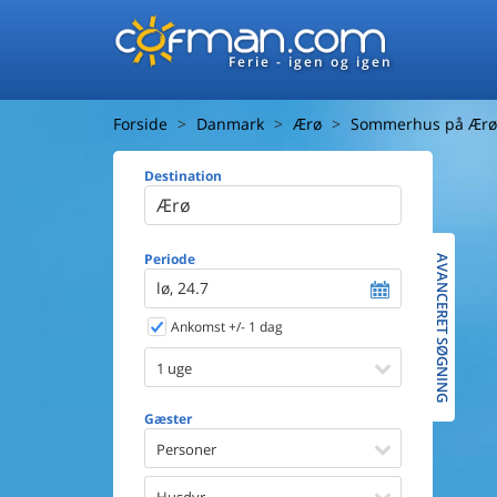
Ferie - igen og igen
Forside
Danmark
Ærø
Sommerhus på Ærø
Destination
Huset
Afstand ti
Afstand ti
Periode
AVANCERET SØGNING
lø, 24.7
Udsigt ti
Ankomst +/- 1 dag
Faciliteter
Swimmin
1 uge
Spa
Sauna
Gæster
Internet
Personer
Parabol/
Brænde