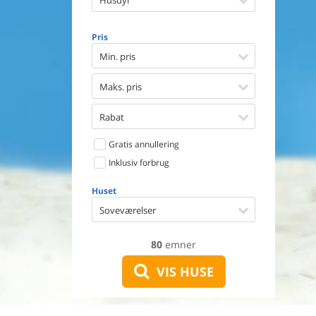
Husdyr
Opvaske
Vaskema
Tørretu
Pris
Ikkeryge
Min. pris
Aktivite
Handicap
Maks. pris
Gode fis
Indhegn
Rabat
Aircondi
Ladestand
Gratis annullering
Energive
Inklusiv forbrug
Huset
Soveværelser
80
emner
VIS HUSE