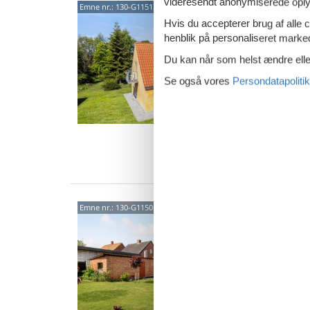
videresendt anonymiserede oplys
Char
Emne nr.:
130-G11513
have
Hvis du accepterer brug af alle c
henblik på personaliseret marke
Søbakke
4,5
Du kan når som helst ændre eller
Velkomme
Se også vores
Persondatapolitik
skønne 
en uforl
8 p
4 s
Van
Mode
Emne nr.:
130-G11501
Ærø
Havnev
4,3
I dette 
uforgle
til den 