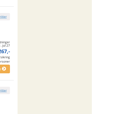
ritter
tninger
1. jul 27
267,-
rsikring
ersoner
o
ritter