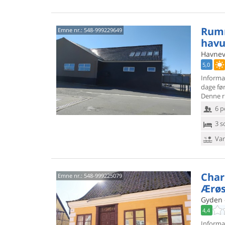
Rumm
Emne nr.:
548-999229649
havu
Havnev
5,0
Informa
dage fø
Denne r
6 p
3 s
Van
Char
Emne nr.:
548-999225079
Ærøs
Gyden 
4,4
Informa