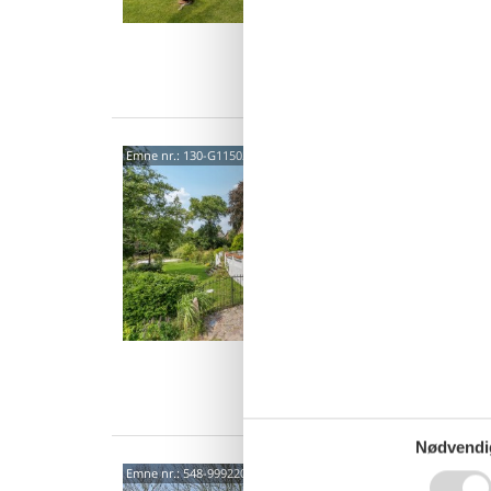
8 p
4 s
Van
Hygg
Emne nr.:
130-G11502
natu
Præste
5,0
Dette f
landidyl
spisestu
8 p
3 s
Van
Nødvendi
Hygg
Emne nr.:
548-999220598