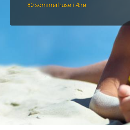
maskine
80 sommerhuse i Ærø
skine
mbler
r
tsrum
venligt
keforhold
et område
tion
er til elbil
nligt