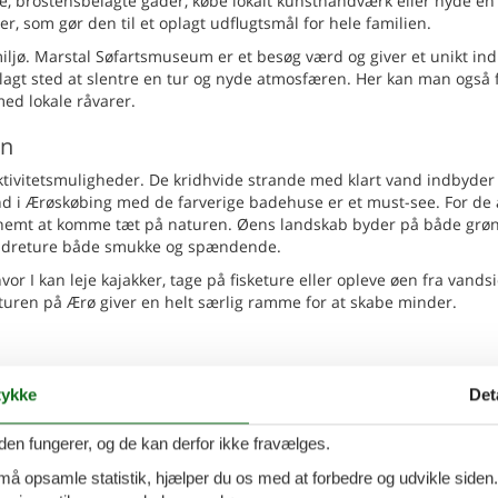
e, brostensbelagte gader, købe lokalt kunsthåndværk eller nyde en 
, som gør den til et oplagt udflugtsmål for hele familien.
miljø. Marstal Søfartsmuseum er et besøg værd og giver et unikt indb
plagt sted at slentre en tur og nyde atmosfæren. Her kan man også 
med lokale råvarer.
en
tivitetsmuligheder. De kridhvide strande med klart vand indbyder 
nd i Ærøskøbing med de farverige badehuse er et must-see. For de 
et nemt at komme tæt på naturen. Øens landskab byder på både grø
andreture både smukke og spændende.
or I kan leje kajakker, tage på fisketure eller opleve øen fra vands
uren på Ærø giver en helt særlig ramme for at skabe minder.
igt med et ophold i et sommerhus på Ærø. Her kan I nyde det danske
ykke
Det
sjove aktiviteter, og opleve en af Danmarks smukkeste øer i sin fu
plevelser eller ren afslapning, er Ærø det perfekte sted til en min
den fungerer, og de kan derfor ikke fravælges.
 må opsamle statistik, hjælper du os med at forbedre og udvikle siden. I