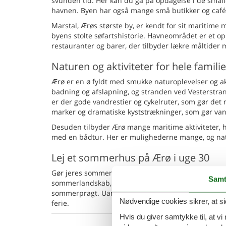
svunden tid. Her kan du gå på opdagelse i de small
havnen. Byen har også mange små butikker og caféer
Marstal, Ærøs største by, er kendt for sit maritime 
byens stolte søfartshistorie. Havneområdet er et o
restauranter og barer, der tilbyder lækre måltider 
Naturen og aktiviteter for hele famili
Ærø er en ø fyldt med smukke naturoplevelser og ak
badning og afslapning, og stranden ved Vesterstra
er der gode vandrestier og cykelruter, som gør d
marker og dramatiske kyststrækninger, som gør v
Desuden tilbyder Ærø mange maritime aktiviteter, hv
med en bådtur. Her er mulighederne mange, og nat
Lej et sommerhus på Ærø i uge 30
Gør jeres sommerferie i uge 30 til noget helt særl
Samt
sommerlandskab, have plads til både afslapning og 
sommerpragt. Uanset om I er til strandture, kulturo
Nødvendige cookies sikrer, at si
ferie.
Hvis du giver samtykke til, at vi