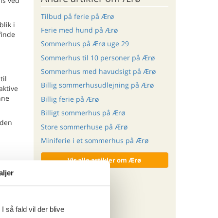
is ved
Tilbud på ferie på Ærø
lik i
Ferie med hund på Ærø
finde
Sommerhus på Ærø uge 29
Sommerhus til 10 personer på Ærø
Sommerhus med havudsigt på Ærø
til
Billig sommerhusudlejning på Ærø
aktive
nne
Billig ferie på Ærø
Billigt sommerhus på Ærø
iden
Store sommerhuse på Ærø
Miniferie i et sommerhus på Ærø
Vis alle artikler om Ærø
aljer
lde
deværdig
 så fald vil der blive