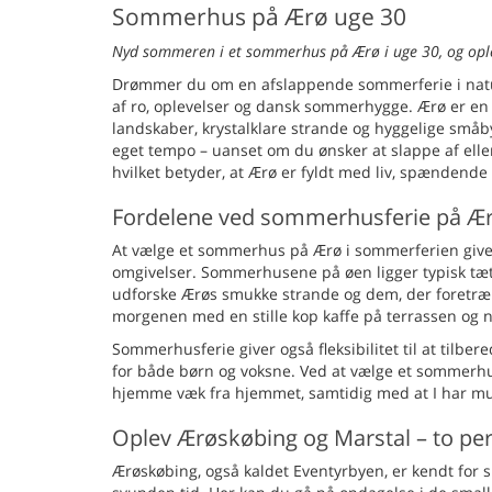
Sommerhus på Ærø uge 30
Nyd sommeren i et sommerhus på Ærø i uge 30, og oplev 
Drømmer du om en afslappende sommerferie i natu
af ro, oplevelser og dansk sommerhygge. Ærø er en l
landskaber, krystalklare strande og hyggelige småb
eget tempo – uanset om du ønsker at slappe af ell
hvilket betyder, at Ærø er fyldt med liv, spændend
Fordelene ved sommerhusferie på Ær
At vælge et sommerhus på Ærø i sommerferien give
omgivelser. Sommerhusene på øen ligger typisk tæt p
udforske Ærøs smukke strande og dem, der foretræk
morgenen med en stille kop kaffe på terrassen og 
Sommerhusferie giver også fleksibilitet til at tilbe
for både børn og voksne. Ved at vælge et sommerhus
hjemme væk fra hjemmet, samtidig med at I har muli
Oplev Ærøskøbing og Marstal – to per
Ærøskøbing, også kaldet Eventyrbyen, er kendt for 