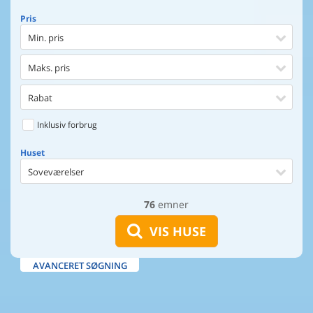
Pris
Min. pris
Maks. pris
Rabat
Inklusiv forbrug
Huset
Soveværelser
76
emner
Huset
Afstand til indkøb
VIS HUSE
Maks. 100 m til vand
AVANCERET SØGNING
Udsigt til vand
Faciliteter