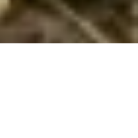
Sommerhus tæt på stranden i Juelsminde
Hold ferie med strand og byliv lige ved hånden – lej et sommerhus
tæt på stranden i Juelsminde!
Drømmer du om en ferie, hvor du kan vågne op og gå direkte
til stranden på få minutter? Med et sommerhus tæt på
stranden i Juelsminde får du netop den frihed og luksus. Kun
omkring 100 meter fra sommerhuset finder du de smukke