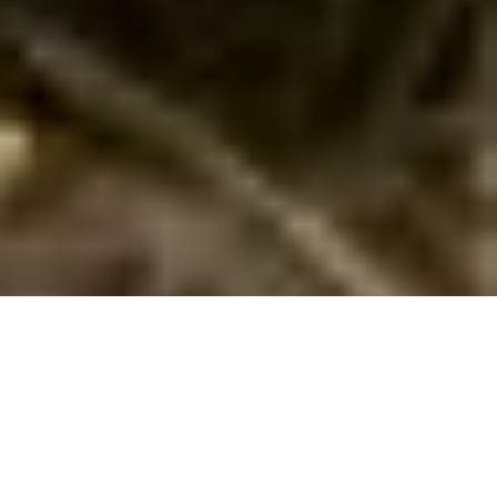
Sommerhus til 18 personer på Rømø
Tag på storferie til Rømø! Sommerhus til 18 personer med pool,