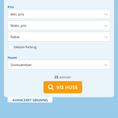
Pris
Min. pris
Maks. pris
Rabat
Inklusiv forbrug
Huset
Soveværelser
35
emner
Huset
Afstand til indkøb
VIS HUSE
Afstand til vand
AVANCERET SØGNING
Udsigt til vand
Faciliteter