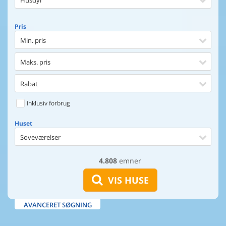
Husdyr
Pris
Min. pris
Maks. pris
Rabat
Inklusiv forbrug
Huset
Soveværelser
4.808
emner
Huset
Afstand til indkøb
VIS HUSE
Afstand til vand
AVANCERET SØGNING
Udsigt til vand