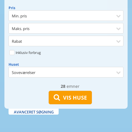
Pris
Min. pris
Maks. pris
Rabat
Inklusiv forbrug
Huset
Soveværelser
28
emner
Huset
Afstand til indkøb
VIS HUSE
Afstand til vand
AVANCERET SØGNING
Udsigt til vand
Faciliteter