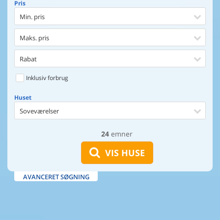
Pris
Min. pris
Maks. pris
Rabat
Inklusiv forbrug
Huset
Soveværelser
24
emner
Huset
Afstand til indkøb
VIS HUSE
Afstand til vand
AVANCERET SØGNING
Udsigt til vand
Faciliteter