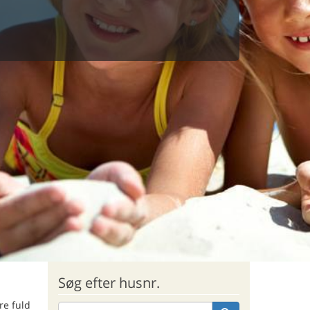
Søg efter husnr.
re fuld