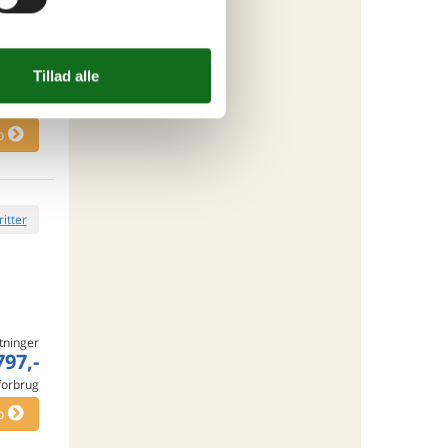
tninger
700,-
rsikring
o
ritter
tninger
797,-
 forbrug
o