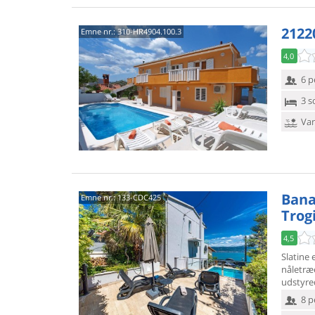
2122
Emne nr.:
310-HR4904.100.3
4,0
6 p
3 s
Van
Bana 
Emne nr.:
133-CDC425
Trog
4,5
Slatine
nåletræ
udstyre
8 p