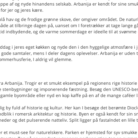
t slappe af og nyde hinandens selskab. Arbanija er kendt for sine smu
for jer og jeres kære.
e blå hav og de frodige grønne skove, der omgiver området. De natur
åde at tilbringe dagen på, uanset om I foretrækker at tage lange g
altid indbydende, og de varme sommerdage er ideelle til at svømme 
iddag i jeres eget køkken og nyde den i den hyggelige atmosfære i 
g gode samtaler, mens I deler dagens oplevelser. Arbanija er uden tv
sommerhusferie, I aldrig vil glemme.
fra Arbanija. Trogir er et smukt eksempel på regionens rige historie
le stenbygninger og imponerende fæstning. Besøg den UNESCO-be
gamle byområde eller nyd en kop kaffe på en af de mange caféer 
vlig by fuld af historie og kultur. Her kan I besøge det berømte Dioc
dblik i romersk arkitektur og historie. Byen er også kendt for sin 
 og det pulserende natteliv. Split ligger på fastalndet en lille 
 et must-see for naturelskere. Parken er hjemsted for syv smukke