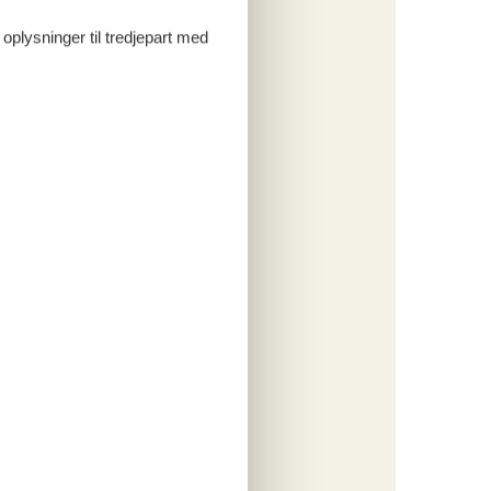
o
 oplysninger til tredjepart med
ritter
tninger
556,-
 forbrug
o
ritter