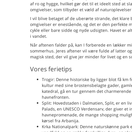
af ro og hygge, hvilket gør det til et ideelt sted a
omgivelser, som tilbyder et væld af naturoplevelser 
I vil blive betaget af de uberørte strande, det klar
omgivelser er enestående, og det er den perfekte m
cykle eller bare sidde og nyde udsigten. Havet er 
i vandet.
Når aftenen falder på, kan I forberede en lækker m
sommerhus. Jeres aftener vil være fulde af latter o
magisk sted, der vil give jer minder for livet og en 
Vores ferietips
Trogir: Denne historiske by ligger blot få km 
kultur med sine brostensbelagte gader, gam
katedral, gå en tur gennem det charmerende 
havnefronten.
Split: Hovedstaden i Dalmatien, Split, er en li
Palads, en UNESCO Verdensarv, der giver et in
havnepromenade, de mange shopping muligheder
kørsel fra Arbanija.
Krka Nationalpark: Denne naturskønne park er