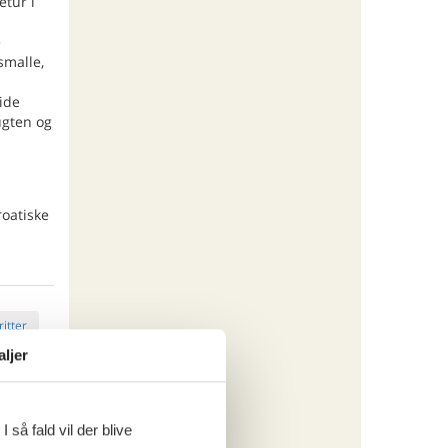
etur i
e
smalle,
ide
ugten og
oatiske
ritter
aljer
tninger
488,-
 så fald vil der blive
rsikring