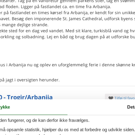
antearter. Tag på en vandretur gennem parkens stier, tag en svømm
ad floden. Ligger på fastlandet ca. en time fra Arbanija.
 på fastlandet en times kørsel fra Arbanija, er kendt for sin unikk
erhavet. Besøg den imponerende St. James Cathedral, udforsk byens 
s mange dejlige strande.
ekte sted for en dag ved vandet. Med sit klare, turkisblå vand og hv
norkling og solbadning. Lej en båd og brug dagen på at udforske b
 i Arbanija nu og oplev en uforglemmelig ferie i denne skønne kr
 på jagt i oversigten herunder.
0 - Trogir/Arbanija
Tilføj til favo
ykke
Det
ersoner
Ingen husdyr
den fungerer, og de kan derfor ikke fravælges.
7 overna
oveværelser
3 badeværelser
9.
Fra
DKK
 må opsamle statistik, hjælper du os med at forbedre og udvikle siden. I
Inkl. rengøring og fo