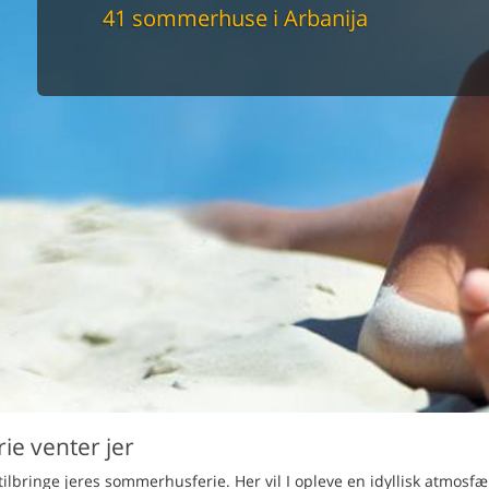
maskine
41 sommerhuse i Arbanija
skine
mbler
r
tsrum
venligt
keforhold
et område
tion
er til elbil
nligt
ie venter jer
 tilbringe jeres sommerhusferie. Her vil I opleve en idyllisk atmosfæ