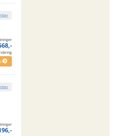
ritter
tninger
568,-
rsikring
o
ritter
tninger
196,-