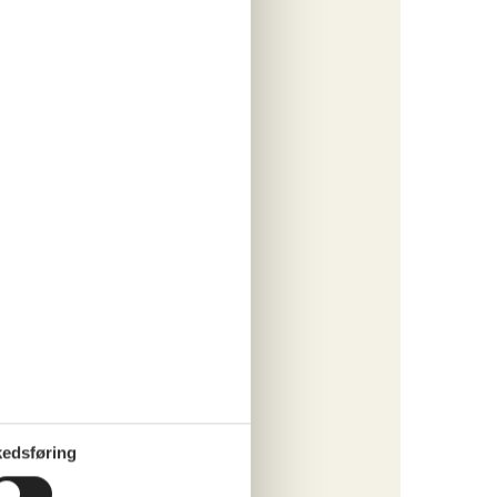
tninger
462,-
 forbrug
o
ritter
tninger
700,-
rsikring
o
edsføring
ritter