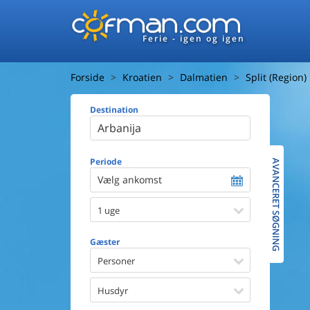
Ferie - igen og igen
Forside
Kroatien
Dalmatien
Split (Region)
Destination
Huset
Afstand ti
Afstand ti
Periode
AVANCERET SØGNING
Vælg ankomst
Udsigt ti
1 uge
Faciliteter
Swimmin
Gæster
Spa
Sauna
Personer
Internet
Parabol/
Husdyr
Brænde