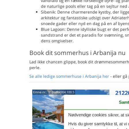
vandfald og en række forskellige dyre- og pl
de naturlige pools eller tag på en sejltur ned 
Sibenik: Denne charmerende kystby, der ligger
arkitektur og fantastiske udsigt over Adriat
snoede gader eller nyd en dag på en af byen
Blue Lagoon: Denne idylliske bugt er det perf
sandstrand er det et paradis for svømning, s
dens omgivelser.
Book dit sommerhus i Arbanija nu
Lad ikke chancen glippe, book dit drømmesommerhus
perle.
Se alle ledige sommerhuse i Arbanija her
- eller gå
2122
Emne nr.:
310-HR4904.100.5
Samt
5,0
6 p
Nødvendige cookies sikrer, at si
3 s
Hvis du giver samtykke til, at vi