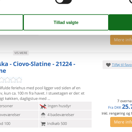
ersoner
Ingen husdyr
7 overna
oveværelser
2 badeværelser
5.
Fra
DKK
d 20
Inkl. rengøring og fo
Mere inf
VIS MERE
ka - Ciovo-Slatine - 21224 -
Tilføj til favo
ine
ilfulde feriehus med pool ligger ved siden af en
v, kun ca. 100
m fra havet. I stueetagen er der: et
gt køkken, dagligstue med
7 overna
25.
ersoner
Ingen husdyr
Fra
DKK
Inkl. rengøring og
oveværelser
4 badeværelser
Mere inf
d 100
Indkøb 500