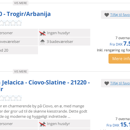
VIS MERE
0 - Trogir/Arbanija
Tilføj til favo
ersoner
Ingen husdyr
7 overna
oveværelser
3 badeværelser
7.
Fra
DKK
d 20
Inkl. rengøring og fo
Mere inf
VIS MERE
Jelacica - Ciovo-Slatine - 21220 -
Tilføj til favo
ir
 er en charmerende by på Ciovo, en ø, med mange
er der gror ud
til de skønne kiesstrande. Dette godt
de og moderne og hyggeligt indrettede
7 overna
15.
ersoner
Ingen husdyr
Fra
DKK