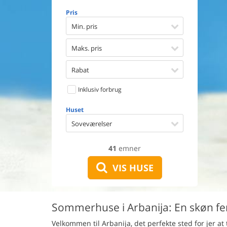
Opvaske
Pris
Vaskema
Tørretu
Min. pris
Ikkeryge
Aktivite
Maks. pris
Handicap
Gode fis
Rabat
Indhegn
Inklusiv forbrug
Aircondi
Ladestand
Huset
Energive
Soveværelser
41
emner
VIS HUSE
Sommerhuse i Arbanija: En skøn fer
Velkommen til Arbanija, det perfekte sted for jer at