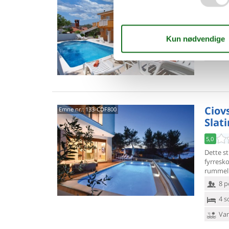
5,0
4 p
2 s
Van
Ciovs
Emne nr.:
133-CDF800
Slat
5,0
Dette st
fyrresko
rummeli
8 p
4 s
Van