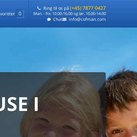
(+45) 7877 0427
Ring til os på
0
voritter
Man. - fre. 10.00-16.00 og lør. 10.00-14.00
Chat
info@cofman.com
SE I
MED
RKS
DLEJNING
ts laveste pris
på ét sted