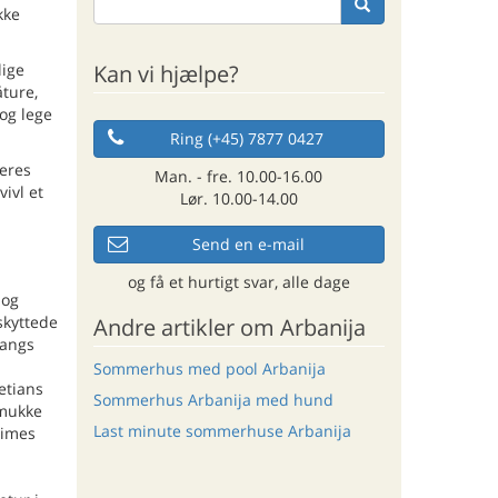
kke
Kan vi hjælpe?
lige
åture,
og lege
Ring (+45) 7877 0427
jeres
Man. - fre. 10.00-16.00
ivl et
Lør. 10.00-14.00
Send en e-mail
og få et hurtigt svar, alle dage
 og
skyttede
Andre artikler om Arbanija
langs
Sommerhus med pool Arbanija
letians
Sommerhus Arbanija med hund
smukke
Last minute sommerhuse Arbanija
times