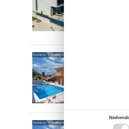
Velkomm
hus, kun
10 
5 s
Van
2122
Emne nr.:
310-HR4904.100.2
4,8
4 p
2 s
Van
Nødvendi
2122
Emne nr.:
310-HR4904.100.1