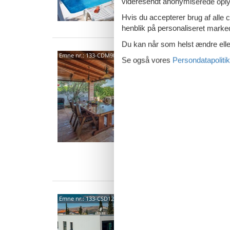
Van
videresendt anonymiserede oplys
Hvis du accepterer brug af alle c
henblik på personaliseret marke
Du kan når som helst ændre eller
Bana 
Emne nr.:
133-CDM908
Se også vores
Persondatapolitik
21224
5,0
Dette m
som ligg
boblebad
8 p
3 s
Van
Put V
Emne nr.:
133-CSD126
Arba
Nyd hav