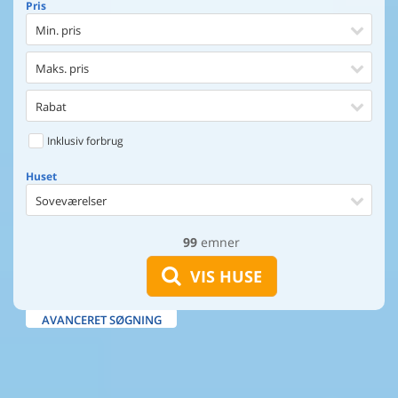
Pris
Min. pris
Maks. pris
Rabat
Inklusiv forbrug
Huset
Soveværelser
99
emner
Huset
Afstand til indkøb
VIS HUSE
Afstand til vand
AVANCERET SØGNING
Udsigt til vand
Faciliteter