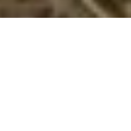
Sommerhuse i Asti: En skøn ferie venter
jer
Velkommen til Asti, et sandt paradis for jer, der elsker natur
og hygge! Asti er en perle, hvor I kan komme tæt på naturen,
nyde roen og samtidig være aktive sammen som familie. I vil
opleve en ferie, hvor I får kvalitetstid, afslapning og sjove
oplevelser sammen - i de skønneste omgivelser.
Asti byder på smukke landskaber, hvor I kan gå lange ture og
mærke jorden under fødderne, mens I indånder den friske
luft. I kan også nyde synet af vildtlevende dyr og fugle. Asti er
rig på naturoplevelser, der forbinder jer med det simple og
ægte ved livet.