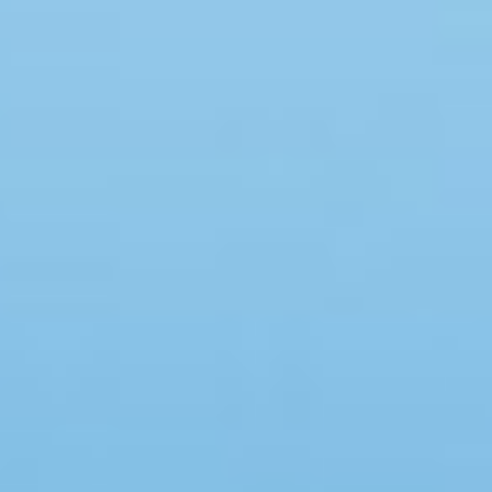
Swimmingpool
Spa
Sauna
Internet
Parabol/kabel TV
Brændeovn
Opvaskemaskine
Vaskemaskine
Tørretumbler
Ikkeryger
Aktivitetsrum
Handicapvenligt
Gode fiskeforhold
Indhegnet område
Aircondition
Ladestander til elbil
Energivenligt