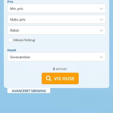
Pris
Min. pris
Maks. pris
Rabat
Inklusiv forbrug
Huset
Soveværelser
6
emner
Huset
Afstand til indkøb
VIS HUSE
Afstand til vand
AVANCERET SØGNING
Udsigt til vand
Faciliteter